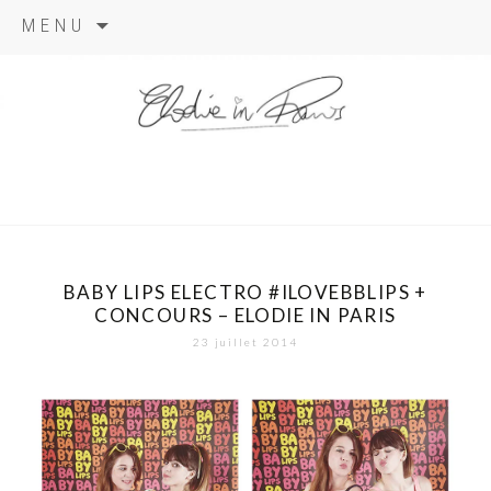
Aller
MENU
au
contenu
elodie in
paris
BABY LIPS ELECTRO #ILOVEBBLIPS +
CONCOURS – ELODIE IN PARIS
23 juillet 2014