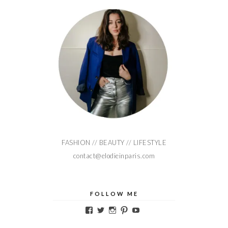
FASHION // BEAUTY // LIFESTYLE
contact@elodieinparis.com
FOLLOW ME
Voir
Voir
Voir
Voir
Voir
le
le
le
le
le
profil
profil
profil
profil
profil