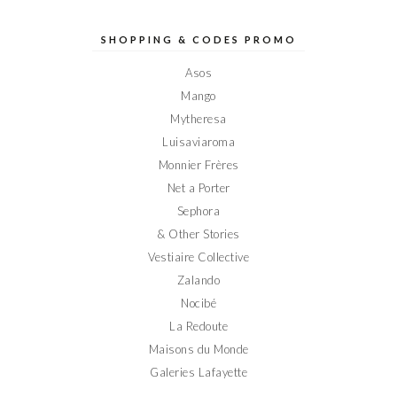
de
de
de
de
de
Elodieinparis
Elodieinparis
Elodieinparis
Elodieinparis
Elodieinparis
sur
sur
sur
sur
sur
SHOPPING & CODES PROMO
Facebook
Twitter
Instagram
Pinterest
YouTube
Asos
Mango
Mytheresa
Luisaviaroma
Monnier Frères
Net a Porter
Sephora
& Other Stories
Vestiaire Collective
Zalando
Nocibé
La Redoute
Maisons du Monde
Galeries Lafayette