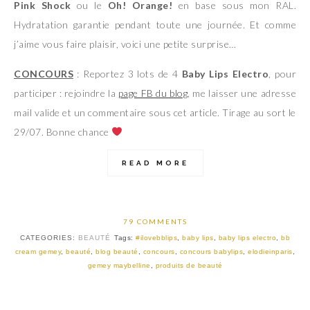
Pink Shock
ou le
Oh! Orange!
en base sous mon RAL.
Hydratation garantie pendant toute une journée. Et comme
j’aime vous faire plaisir, voici une petite surprise…
CONCOURS
: Reportez 3 lots de 4
Baby Lips Electro
, pour
participer : rejoindre la
page FB du blog
, me laisser une adresse
mail valide et un commentaire sous cet article. Tirage au sort le
29/07. Bonne chance
READ MORE
79 COMMENTS
CATEGORIES:
BEAUTÉ
Tags:
#ilovebblips
,
baby lips
,
baby lips electro
,
bb
cream gemey
,
beauté
,
blog beauté
,
concours
,
concours babylips
,
elodieinparis
,
gemey maybelline
,
produits de beauté