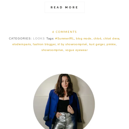
READ MORE
6 COMMENTS
CATEGORIES:
LOOKS
Tags:
#SummerIRL
,
blog mode
,
chloé
,
chloé drew
,
elodieinparis
,
fashion blogger
,
irl by showroomprivé
,
kurt geiger
,
pimkie
,
showroomprive
,
vogue eyewear