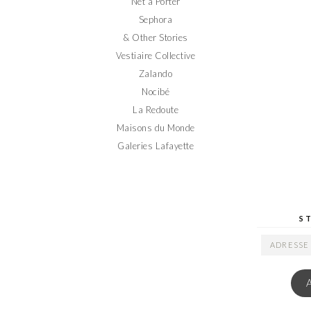
Net a Porter
Sephora
& Other Stories
Vestiaire Collective
Zalando
Nocibé
La Redoute
Maisons du Monde
Galeries Lafayette
S
ADRESSE
EMAIL