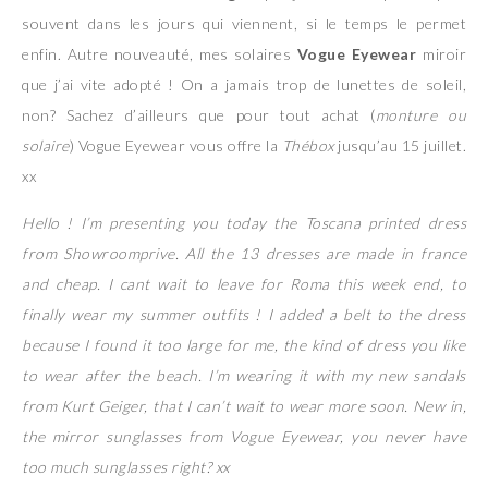
souvent dans les jours qui viennent, si le temps le permet
enfin. Autre nouveauté, mes solaires
Vogue Eyewear
miroir
que j’ai vite adopté ! On a jamais trop de lunettes de soleil,
non? Sachez d’ailleurs que pour tout achat (
monture ou
solaire
) Vogue Eyewear vous offre la
Thébox
jusqu’au 15 juillet.
xx
Hello ! I’m presenting you today the Toscana printed dress
from Showroomprive. All the 13 dresses are made in france
and cheap. I cant wait to leave for Roma this week end, to
finally wear my summer outfits ! I added a belt to the dress
because I found it too large for me, the kind of dress you like
to wear after the beach. I’m wearing it with my new sandals
from Kurt Geiger, that I can’t wait to wear more soon. New in,
the mirror sunglasses from Vogue Eyewear, you never have
too much sunglasses right? xx