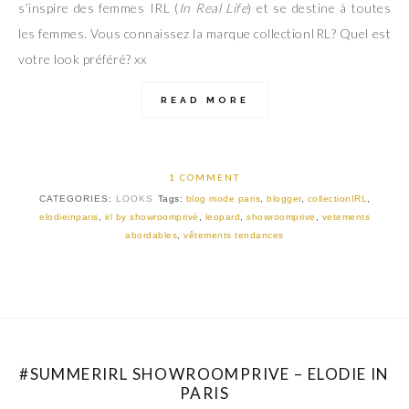
s’inspire des femmes IRL (
In Real Life
) et se destine à toutes
les femmes. Vous connaissez la marque collectionIRL? Quel est
votre look préféré? xx
READ MORE
1 COMMENT
CATEGORIES:
LOOKS
Tags:
blog mode paris
,
blogger
,
collectionIRL
,
elodieinparis
,
irl by showroomprivé
,
leopard
,
showroomprive
,
vetements
abordables
,
vêtements tendances
#SUMMERIRL SHOWROOMPRIVE – ELODIE IN
PARIS