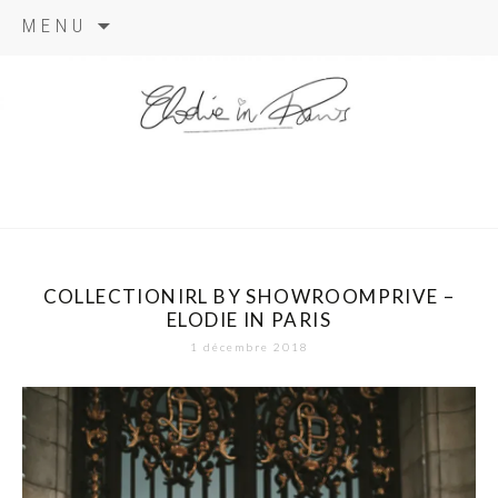
Aller
MENU
au
contenu
elodie in
paris
COLLECTIONIRL BY SHOWROOMPRIVE –
ELODIE IN PARIS
1 décembre 2018