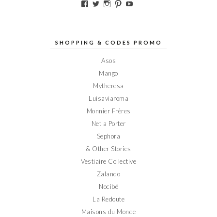
Voir
Voir
Voir
Voir
Voir
le
le
le
le
le
profil
profil
profil
profil
profil
de
de
de
de
de
Elodieinparis
Elodieinparis
Elodieinparis
Elodieinparis
Elodieinparis
sur
sur
sur
sur
sur
SHOPPING & CODES PROMO
Facebook
Twitter
Instagram
Pinterest
YouTube
Asos
Mango
Mytheresa
Luisaviaroma
Monnier Frères
Net a Porter
Sephora
& Other Stories
Vestiaire Collective
Zalando
Nocibé
La Redoute
Maisons du Monde