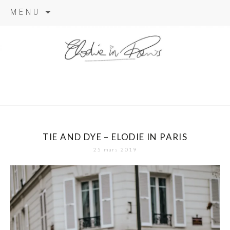
Aller
MENU
au
contenu
elodie in
paris
TIE AND DYE – ELODIE IN PARIS
25 mars 2019