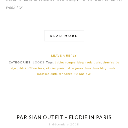
week ! xx
READ MORE
LEAVE A REPLY
CATEGORIES:
LOOKS
Tags:
babies rouges
,
blog mode paris
,
chemise tie
dye
,
chloé
,
Chloé tess
,
elodieinparis
,
Islow
,
jonak
,
look
,
look blog mode
,
massimo dutti
,
tendance
,
tie and dye
PARISIAN OUTFIT – ELODIE IN PARIS
8 décembre 2018