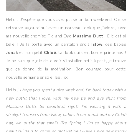
Hello ! J’espère que vous avez passé un bon week-end. On se
retrouve aujourd’hui avec un nouveau look que j’adore, avec
ma nouvelle chemise Tie and Dye
Massimo Dutti
. Elle est si
belle ! Je la porte avec un pantalon droit
Islow
, des babies
Jonak
et mon petit
Chloé
. Un look qui sent bon le printemps !
Je ne suis que joie de le voir s’installer petit à petit, je trouve
que ça donne de la motivation. Bon courage pour cette
nouvelle semaine ensoleillée ! xx
Hel
lo ! I hope you spent a nice week end. I’m back today with a
new outfit that I love, with my new tie and dye shirt from
Massimo Dutti. So beautiful, right? I’m wearing it with a
straight trousers from Islow, babies from Jonak and my Chloé
bag. An outfit that smells like Spring ! I’m so happy about
beautiful days to come, so motivating ! Have a nice new sunny