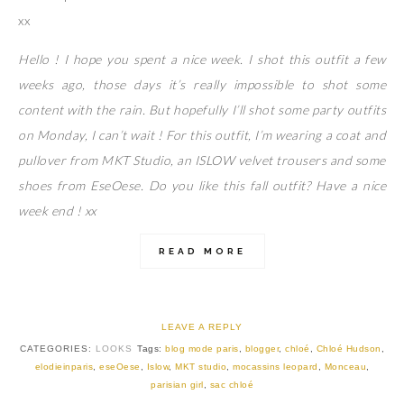
xx
Hello ! I hope you spent a nice week. I shot this outfit a few
weeks ago, those days it’s really impossible to shot some
content with the rain. But hopefully I’ll shot some party outfits
on Monday, I can’t wait ! For this outfit, I’m wearing a coat and
pullover from MKT Studio, an ISLOW velvet trousers and some
shoes from EseOese. Do you like this fall outfit? Have a nice
week end ! xx
READ MORE
LEAVE A REPLY
CATEGORIES:
LOOKS
Tags:
blog mode paris
,
blogger
,
chloé
,
Chloé Hudson
,
elodieinparis
,
eseOese
,
Islow
,
MKT studio
,
mocassins leopard
,
Monceau
,
parisian girl
,
sac chloé