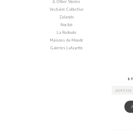
& Other Stories
Vestiaire Collective
Zalando
Nocibé
La Redoute
Maisons du Monde
Galeries Lafayette
S
ADRESSE
EMAIL