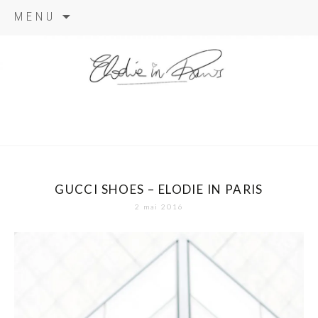
Aller
MENU
au
contenu
elodie in
paris
GUCCI SHOES – ELODIE IN PARIS
2 mai 2016