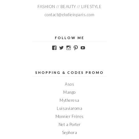
FASHION // BEAUTY // LIFESTYLE
contact@elodieinparis.com
FOLLOW ME
Voir
Voir
Voir
Voir
Voir
le
le
le
le
le
profil
profil
profil
profil
profil
de
de
de
de
de
Elodieinparis
Elodieinparis
Elodieinparis
Elodieinparis
Elodieinparis
sur
sur
sur
sur
sur
SHOPPING & CODES PROMO
Facebook
Twitter
Instagram
Pinterest
YouTube
Asos
Mango
Mytheresa
Luisaviaroma
Monnier Frères
Net a Porter
Sephora