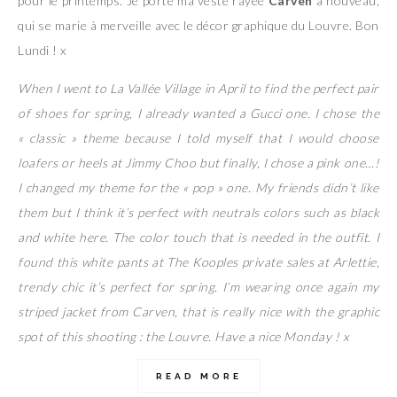
pour le printemps. Je porte ma veste rayée
Carven
à nouveau,
qui se marie à merveille avec le décor graphique du Louvre. Bon
Lundi ! x
When I went to La Vallée Village in April to find the perfect pair
of shoes for spring, I already wanted a Gucci one. I chose the
« classic » theme because I told myself that I would choose
loafers or heels at Jimmy Choo but finally, I chose a pink one…!
I changed my theme for the « pop » one. My friends didn’t like
them but I think it’s perfect with neutrals colors such as black
and white here. The color touch that is needed in the outfit. I
found this white pants at The Kooples private sales at Arlettie,
trendy chic it’s perfect for spring. I’m wearing once again my
striped jacket from Carven, that is really nice with the graphic
spot of this shooting : the Louvre. Have a nice Monday ! x
READ MORE