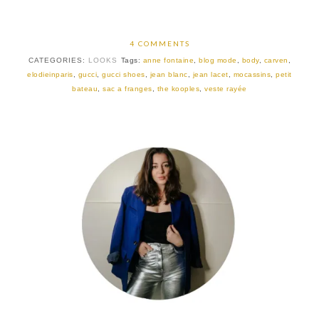
4 COMMENTS
CATEGORIES:
LOOKS
Tags:
anne fontaine
,
blog mode
,
body
,
carven
,
elodieinparis
,
gucci
,
gucci shoes
,
jean blanc
,
jean lacet
,
mocassins
,
petit
bateau
,
sac a franges
,
the kooples
,
veste rayée