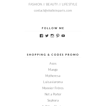
FASHION // BEAUTY // LIFESTYLE
contact@elodieinparis.com
FOLLOW ME
Voir
Voir
Voir
Voir
Voir
le
le
le
le
le
profil
profil
profil
profil
profil
de
de
de
de
de
Elodieinparis
Elodieinparis
Elodieinparis
Elodieinparis
Elodieinparis
sur
sur
sur
sur
sur
SHOPPING & CODES PROMO
Facebook
Twitter
Instagram
Pinterest
YouTube
Asos
Mango
Mytheresa
Luisaviaroma
Monnier Frères
Net a Porter
Sephora