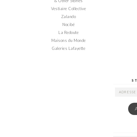
& Other Stories
Vestiaire Collective
Zalando
Nocibé
La Redoute
Maisons du Monde
Galeries Lafayette
S
ADRESSE
EMAIL