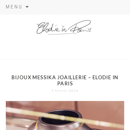
Aller
MENU
au
contenu
elodie in
paris
BIJOUX MESSIKA JOAILLERIE – ELODIE IN
PARIS
3 février 2014