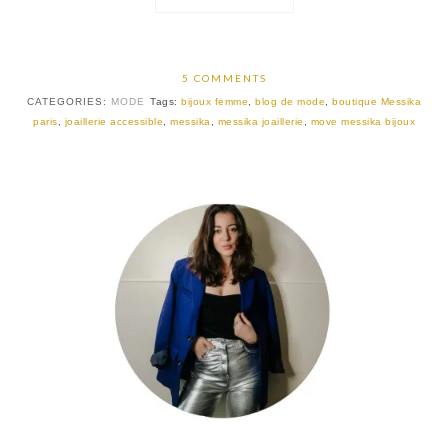
5 COMMENTS
CATEGORIES:
MODE
Tags:
bijoux femme
,
blog de mode
,
boutique Messika
paris
,
joaillerie accessible
,
messika
,
messika joaillerie
,
move messika bijoux