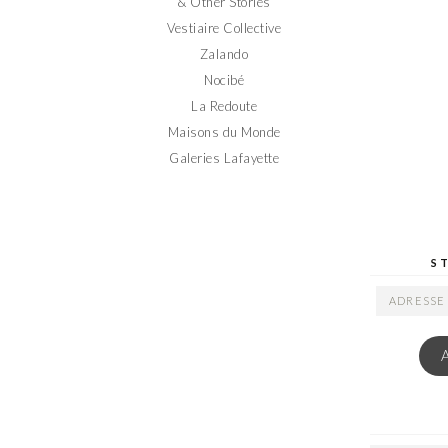
& Other Stories
Vestiaire Collective
Zalando
Nocibé
La Redoute
Maisons du Monde
Galeries Lafayette
S
ADRESSE
EMAIL