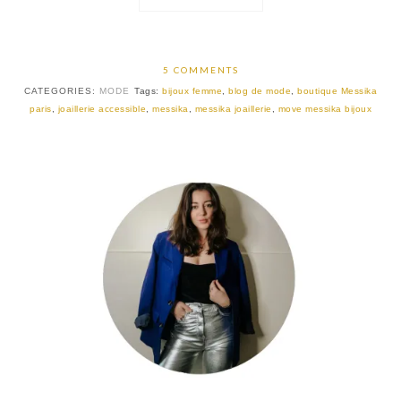
5 COMMENTS
CATEGORIES:
MODE
Tags:
bijoux femme
,
blog de mode
,
boutique Messika
paris
,
joaillerie accessible
,
messika
,
messika joaillerie
,
move messika bijoux