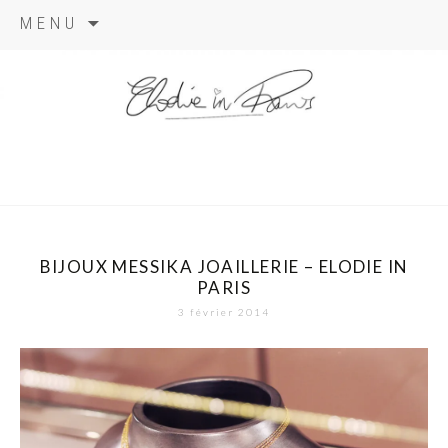
Aller
MENU
au
contenu
elodie in
paris
BIJOUX MESSIKA JOAILLERIE – ELODIE IN
PARIS
3 février 2014