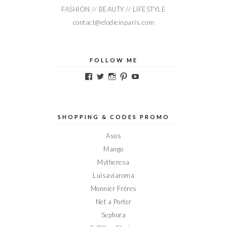
FASHION // BEAUTY // LIFESTYLE
contact@elodieinparis.com
FOLLOW ME
Voir
Voir
Voir
Voir
Voir
le
le
le
le
le
profil
profil
profil
profil
profil
de
de
de
de
de
Elodieinparis
Elodieinparis
Elodieinparis
Elodieinparis
Elodieinparis
sur
sur
sur
sur
sur
SHOPPING & CODES PROMO
Facebook
Twitter
Instagram
Pinterest
YouTube
Asos
Mango
Mytheresa
Luisaviaroma
Monnier Frères
Net a Porter
Sephora