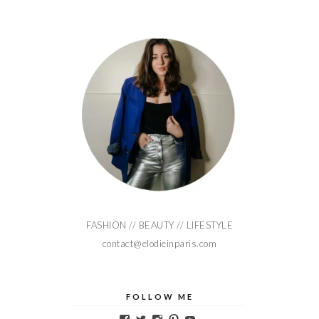
FASHION // BEAUTY // LIFESTYLE
contact@elodieinparis.com
FOLLOW ME
Voir
Voir
Voir
Voir
Voir