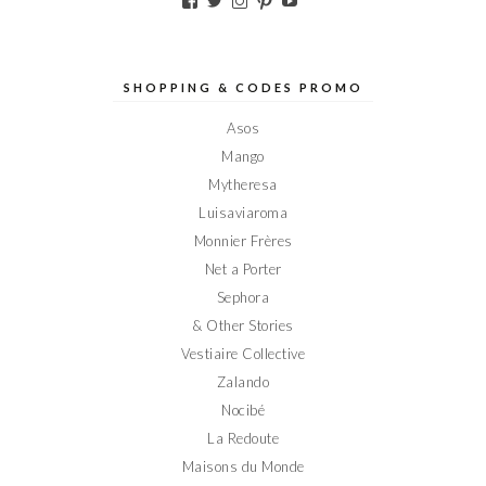
le
le
le
le
le
profil
profil
profil
profil
profil
de
de
de
de
de
Elodieinparis
Elodieinparis
Elodieinparis
Elodieinparis
Elodieinparis
sur
sur
sur
sur
sur
SHOPPING & CODES PROMO
Facebook
Twitter
Instagram
Pinterest
YouTube
Asos
Mango
Mytheresa
Luisaviaroma
Monnier Frères
Net a Porter
Sephora
& Other Stories
Vestiaire Collective
Zalando
Nocibé
La Redoute
Maisons du Monde