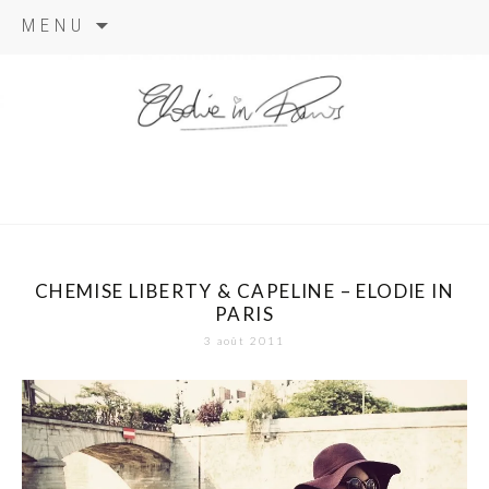
Aller
MENU
au
contenu
elodie in
paris
CHEMISE LIBERTY & CAPELINE – ELODIE IN
PARIS
3 août 2011