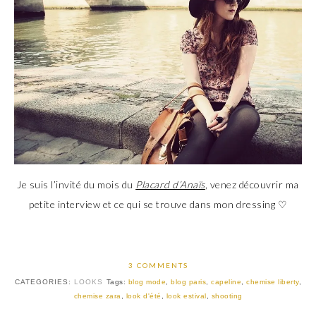
Je suis l’invité du mois du
Placard d’Anaïs
, venez découvrir ma
petite interview et ce qui se trouve dans mon dressing ♡
3 COMMENTS
CATEGORIES:
LOOKS
Tags:
blog mode
,
blog paris
,
capeline
,
chemise liberty
,
chemise zara
,
look d'été
,
look estival
,
shooting