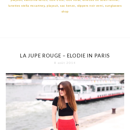
lunettes stella mccartney
,
playsuit
,
sac kenzo
,
slippers noir verni
,
sunglasses
shop
LA JUPE ROUGE – ELODIE IN PARIS
8 août 2014