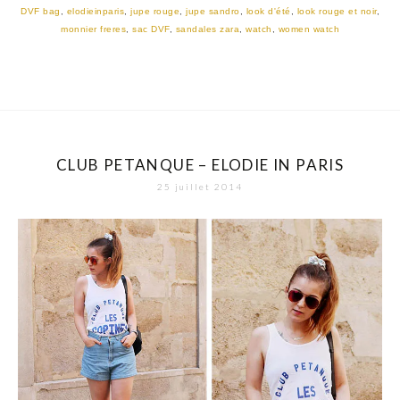
DVF bag
,
elodieinparis
,
jupe rouge
,
jupe sandro
,
look d'été
,
look rouge et noir
,
monnier freres
,
sac DVF
,
sandales zara
,
watch
,
women watch
CLUB PETANQUE – ELODIE IN PARIS
25 juillet 2014