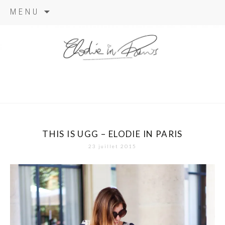
Aller
MENU
au
contenu
elodie in
paris
THIS IS UGG – ELODIE IN PARIS
23 juillet 2015