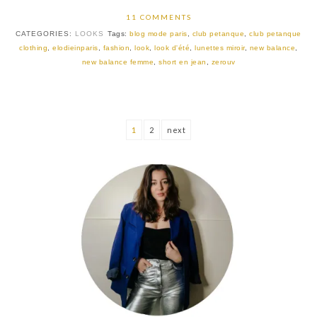
11 COMMENTS
CATEGORIES:
LOOKS
Tags:
blog mode paris
,
club petanque
,
club petanque
clothing
,
elodieinparis
,
fashion
,
look
,
look d'été
,
lunettes miroir
,
new balance
,
new balance femme
,
short en jean
,
zerouv
1
2
next