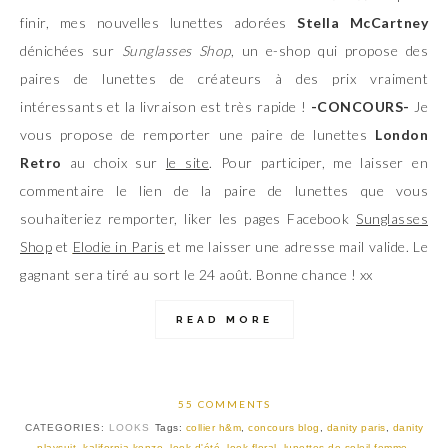
finir, mes nouvelles lunettes adorées
Stella McCartney
dénichées sur
Sunglasses Shop
, un e-shop qui propose des
paires de lunettes de créateurs à des prix vraiment
intéressants et la livraison est très rapide !
-CONCOURS-
Je
vous propose de remporter une paire de lunettes
London
Retro
au choix sur
le site
. Pour participer, me laisser en
commentaire le lien de la paire de lunettes que vous
souhaiteriez remporter, liker les pages Facebook
Sunglasses
Shop
et
Elodie in Paris
et me laisser une adresse mail valide. Le
gagnant sera tiré au sort le 24 août. Bonne chance ! xx
READ MORE
55 COMMENTS
CATEGORIES:
LOOKS
Tags:
collier h&m
,
concours blog
,
danity paris
,
danity
playsuit
,
kalifornia kenzo
,
look d'été
,
look floral
,
lunettes de soleil femme
,