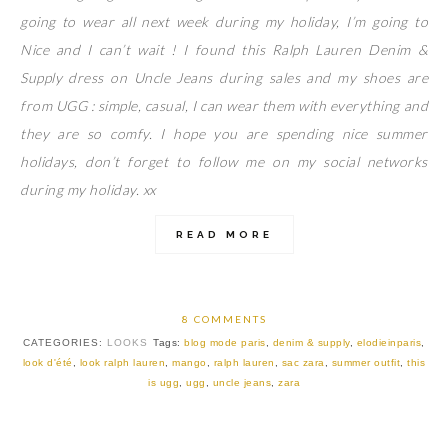
going to wear all next week during my holiday, I’m going to
Nice and I can’t wait ! I found this Ralph Lauren Denim &
Supply dress on Uncle Jeans during sales and my shoes are
from UGG : simple, casual, I can wear them with everything and
they are so comfy. I hope you are spending nice summer
holidays, don’t forget to follow me on my social networks
during my holiday. xx
READ MORE
8 COMMENTS
CATEGORIES:
LOOKS
Tags:
blog mode paris
,
denim & supply
,
elodieinparis
,
look d'été
,
look ralph lauren
,
mango
,
ralph lauren
,
sac zara
,
summer outfit
,
this
is ugg
,
ugg
,
uncle jeans
,
zara