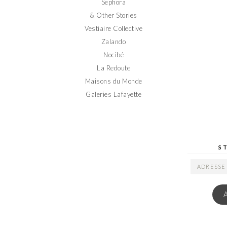
Sephora
& Other Stories
Vestiaire Collective
Zalando
Nocibé
La Redoute
Maisons du Monde
Galeries Lafayette
S
ADRESSE
EMAIL