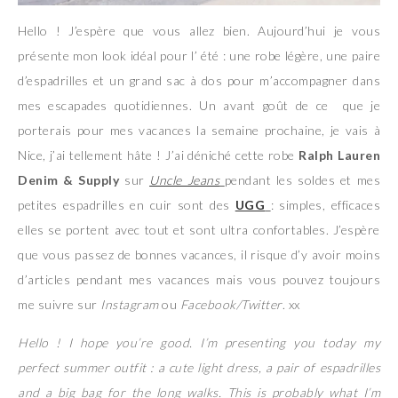
Hello ! J’espère que vous allez bien. Aujourd’hui je vous
présente mon look idéal pour l’ été : une robe légère, une paire
d’espadrilles et un grand sac à dos pour m’accompagner dans
mes escapades quotidiennes. Un avant goût de ce que je
porterais pour mes vacances la semaine prochaine, je vais à
Nice, j’ai tellement hâte ! J’ai déniché cette robe
Ralph Lauren
Denim & Supply
sur
Uncle Jeans
pendant les soldes et mes
petites espadrilles en cuir sont des
UGG
: simples, efficaces
elles se portent avec tout et sont ultra confortables. J’espère
que vous passez de bonnes vacances, il risque d’y avoir moins
d’articles pendant mes vacances mais vous pouvez toujours
me suivre sur
Instagram
ou
Facebook/Twitter
. xx
Hello ! I hope you’re good. I’m presenting you today my
perfect summer outfit : a cute light dress, a pair of espadrilles
and a big bag for the long walks. This is probably what I’m