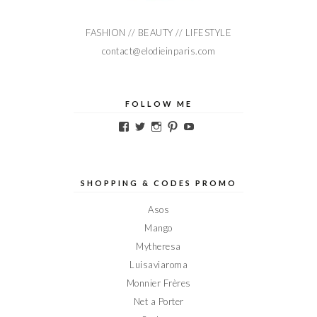
FASHION // BEAUTY // LIFESTYLE
contact@elodieinparis.com
FOLLOW ME
Voir
Voir
Voir
Voir
Voir
le
le
le
le
le
profil
profil
profil
profil
profil
de
de
de
de
de
Elodieinparis
Elodieinparis
Elodieinparis
Elodieinparis
Elodieinparis
sur
sur
sur
sur
sur
SHOPPING & CODES PROMO
Facebook
Twitter
Instagram
Pinterest
YouTube
Asos
Mango
Mytheresa
Luisaviaroma
Monnier Frères
Net a Porter