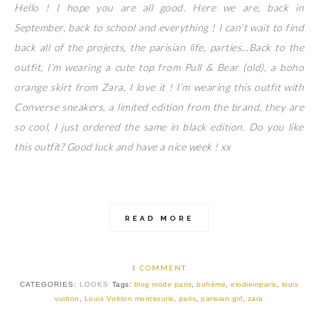
Hello ! I hope you are all good. Here we are, back in
September, back to school and everything ! I can’t wait to find
back all of the projects, the parisian life, parties…Back to the
outfit, I’m wearing a cute top from Pull & Bear (old), a boho
orange skirt from Zara, I love it ! I’m wearing this outfit with
Converse sneakers, a limited edition from the brand, they are
so cool, I just ordered the same in black edition. Do you like
this outfit? Good luck and have a nice week ! xx
READ MORE
1 COMMENT
CATEGORIES:
LOOKS
Tags:
blog mode paris
,
bohème
,
elodieinparis
,
louis
vuitton
,
Louis Vuitton montsouris
,
paris
,
parisian girl
,
zara