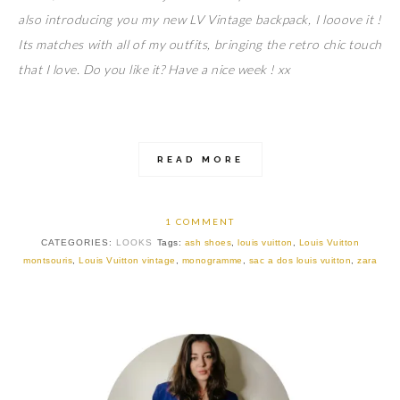
also introducing you my new LV Vintage backpack, I looove it !
Its matches with all of my outfits, bringing the retro chic touch
that I love. Do you like it? Have a nice week ! xx
READ MORE
1 COMMENT
CATEGORIES:
LOOKS
Tags:
ash shoes
,
louis vuitton
,
Louis Vuitton
montsouris
,
Louis Vuitton vintage
,
monogramme
,
sac a dos louis vuitton
,
zara