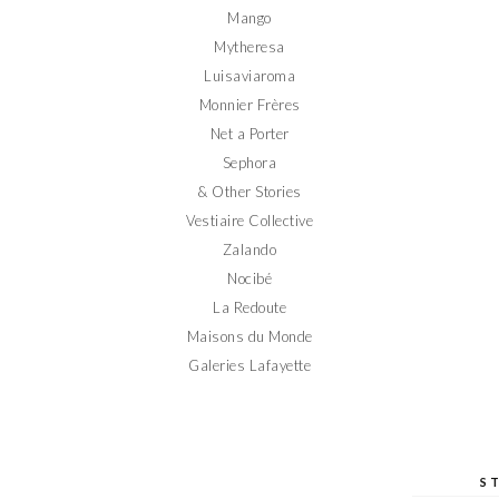
Mango
Mytheresa
Luisaviaroma
Monnier Frères
Net a Porter
Sephora
& Other Stories
Vestiaire Collective
Zalando
Nocibé
La Redoute
Maisons du Monde
Galeries Lafayette
S