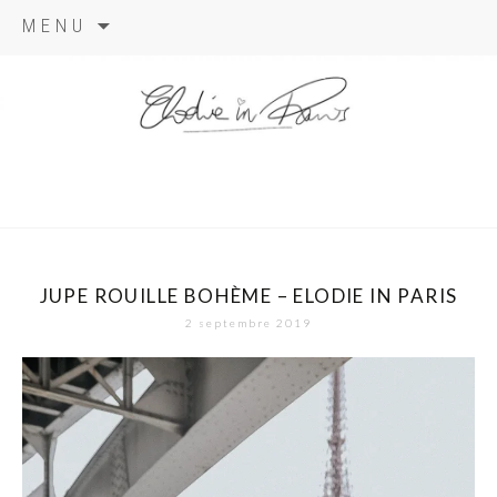
Aller
MENU
au
contenu
elodie in
paris
JUPE ROUILLE BOHÈME – ELODIE IN PARIS
2 septembre 2019