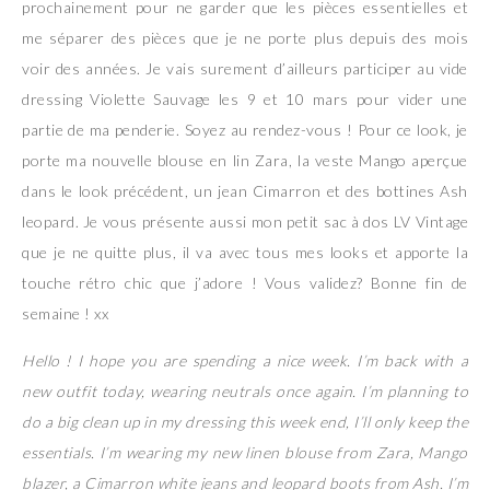
prochainement pour ne garder que les pièces essentielles et
me séparer des pièces que je ne porte plus depuis des mois
voir des années. Je vais surement d’ailleurs participer au vide
dressing Violette Sauvage les 9 et 10 mars pour vider une
partie de ma penderie. Soyez au rendez-vous ! Pour ce look, je
porte ma nouvelle blouse en lin Zara, la veste Mango aperçue
dans le look précédent, un jean Cimarron et des bottines Ash
leopard. Je vous présente aussi mon petit sac à dos LV Vintage
que je ne quitte plus, il va avec tous mes looks et apporte la
touche rétro chic que j’adore ! Vous validez? Bonne fin de
semaine ! xx
Hello ! I hope you are spending a nice week. I’m back with a
new outfit today, wearing neutrals once again. I’m planning to
do a big clean up in my dressing this week end, I’ll only keep the
essentials. I’m wearing my new linen blouse from Zara, Mango
blazer, a Cimarron white jeans and leopard boots from Ash. I’m