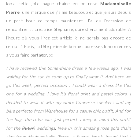
look, cette jolie bague chaîne en or rose
Mademoiselle
Pierre
, une marque que j’aime beaucoup et que je suis depuis
un petit bout de temps maintenant. J’ai eu l’occasion de
rencontrer sa créatrice Stéphanie, qui est vraiment adorable. A
l’heure où vous lirez cet article je ne serais pas encore de
retour à Paris, la tête pleine de bonnes adresses londoniennes
à vous faire partager. xx
I have received this Somewhere dress a few weeks ago, I was
waiting for the sun to come up to finally wear it. And here we
go this week, perfect occasion ! I could wear a dress like this
one for a wedding, I love it’s floral print and pastel colors. I
decided to wear it with my white Converse sneakers and my
blue perfecto from Warehouse for a casual chic outfit. And for
the bag…the color was just perfect. I keep in mind this outfit
for the (
futur
) weddings. New in, this amazing rose gold chain
ring from Mademoiselle Pierre, a french jewels brand that I