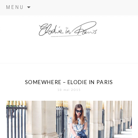
Aller
MENU
au
contenu
elodie in
paris
SOMEWHERE – ELODIE IN PARIS
18 mai 2015