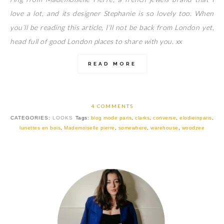
love a lot, and its designer Stephanie is so lovely too. When
you’ll be reading this article, I’ll not be back from London yet,
head full of good London places to share with you. xx
READ MORE
4 COMMENTS
CATEGORIES:
LOOKS
Tags:
blog mode paris
,
clarks
,
converse
,
elodieinparis
,
lunettes en bois
,
Mademoiselle pierre
,
somewhere
,
warehouse
,
woodzee