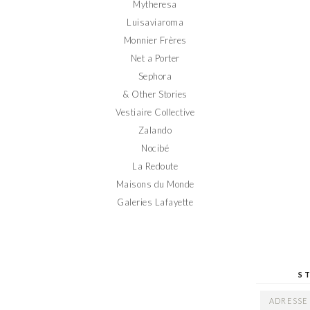
Mytheresa
Luisaviaroma
Monnier Frères
Net a Porter
Sephora
& Other Stories
Vestiaire Collective
Zalando
Nocibé
La Redoute
Maisons du Monde
Galeries Lafayette
S
ADRESSE