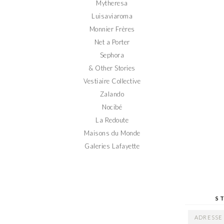
Mytheresa
Luisaviaroma
Monnier Frères
Net a Porter
Sephora
& Other Stories
Vestiaire Collective
Zalando
Nocibé
La Redoute
Maisons du Monde
Galeries Lafayette
S
ADRESSE