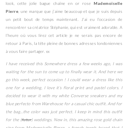
look, cette jolie bague chaîne en or rose
Mademoiselle
Pierre
, une marque que j’aime beaucoup et que je suis depuis
un petit bout de temps maintenant. J’ai eu l’occasion de
rencontrer sa créatrice Stéphanie, qui est vraiment adorable. A
l’heure où vous lirez cet article je ne serais pas encore de
retour à Paris, la tête pleine de bonnes adresses londoniennes
à vous faire partager. xx
I have received this Somewhere dress a few weeks ago, I was
waiting for the sun to come up to finally wear it. And here we
go this week, perfect occasion ! I could wear a dress like this
one for a wedding, I love it’s floral print and pastel colors. I
decided to wear it with my white Converse sneakers and my
blue perfecto from Warehouse for a casual chic outfit. And for
the bag…the color was just perfect. I keep in mind this outfit
for the (
futur
) weddings. New in, this amazing rose gold chain
ring from Mademoiselle Pierre, a french jewels brand that I