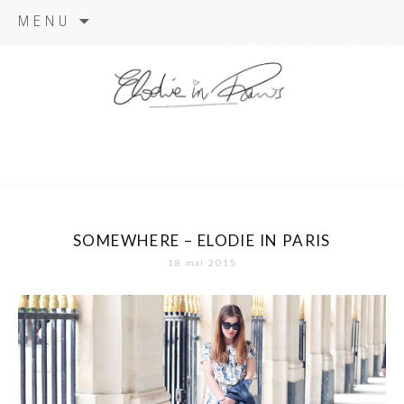
Aller
MENU
au
contenu
elodie in
paris
SOMEWHERE – ELODIE IN PARIS
18 mai 2015