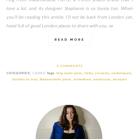
love a lot, and its designer Stephanie is so lovely too. When
you’ll be reading this article, I’ll not be back from London yet,
head full of good London places to share with you. xx
READ MORE
4 COMMENTS
CATEGORIES:
LOOKS
Tags:
blog mode paris
,
clarks
,
converse
,
elodieinparis
,
lunettes en bois
,
Mademoiselle pierre
,
somewhere
,
warehouse
,
woodzee