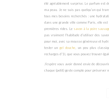
été agréablement surprise. Le parfum est dou
ma peau. Je ne suis pas quelqu’un qui trans
tous mes besoins recherchés : une hydratati
dans une grande ville comme Paris, elle est 
premières rides. Le
savon à la poire sauvag
pas vraiment l’habitude d’utiliser des savo
pour moi, avec sa mousse généreuse et hydra
tester un
gel douche
, un peu plus classiq
recharges d’1L que vous pouvez trouver éga
J’espère vous avoir donné envie de découvri
chaque (petit) geste compte pour préserver 