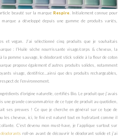
article beauté sur la marque
Respire
. Initialement connue pour
a marque a développé depuis une gamme de produits variés,
es et vegan. J’ai sélectionné cinq produits que je souhaitais
arque : l’Huile sèche nourrissante visage/corps & cheveux, la
à la pomme sauvage, le déodorant stick solide à la fleur de coton
 marque propose également d’autres produits solides, notamment
ants visage, dentifrice…ainsi que des produits rechargeables,
respect de l’environnement.
grédients d’origine naturelle, certifiés Bio. Le produit que j’avais
uis une grande consommatrice de ce type de produit au quotidien,
 fait ses preuves ! Ce que je cherche en général sur ce type de
 ou les cheveux, ici, le fini est naturel tout en hydratant comme il
collante. C’est devenu mon must-have, je l’applique surtout sur
s
déodorants
roll-on avant de découvrir le déodorant solide et j’ai