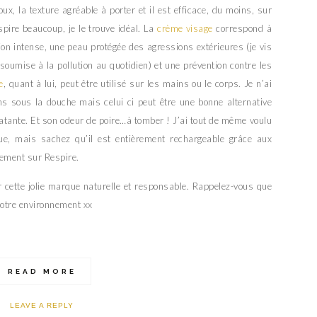
x, la texture agréable à porter et il est efficace, du moins, sur
pire beaucoup, je le trouve idéal. La
crème visage
correspond à
on intense, une peau protégée des agressions extérieures (je vis
soumise à la pollution au quotidien) et une prévention contre les
e
, quant à lui, peut être utilisé sur les mains ou le corps. Je n’ai
ns sous la douche mais celui ci peut être une bonne alternative
tante. Et son odeur de poire…à tomber ! J’ai tout de même voulu
ue, mais sachez qu’il est entièrement rechargeable grâce aux
lement sur Respire.
r cette jolie marque naturelle et responsable. Rappelez-vous que
notre environnement xx
READ MORE
LEAVE A REPLY