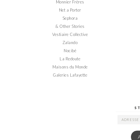
Monnier Frères
Net a Porter
Sephora
& Other Stories
Vestiaire Collective
Zalando
Nocibé
La Redoute
Maisons du Monde
Galeries Lafayette
S
ADRESSE
EMAIL