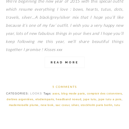
We’re beginning the new year of 2015 with this special outfit
which resume everything I love : bows, hearts, tutus, dots,
travels, silver…A black/grey/silver mix that I hope you’ll like
because it’s one of my fav’ outfit. I wish you a very happy new
year, lots of new fabulous things in your lives and I hope you’ll
keep following me this year, we’ll share beautiful things
together I promise ! Kisses xxx
READ MORE
5 COMMENTS
CATEGORIES:
LOOKS
Tags:
asos
,
blog mode paris
,
comptoir des cotonniers
,
derbies argentées
,
elodieinparis
,
headband noeud
,
jupe tutu
,
jupe tutu a pois
,
mademoiselle plume
,
new look
,
sac coeur
,
silver
,
stockholm paris berlin
,
tutu