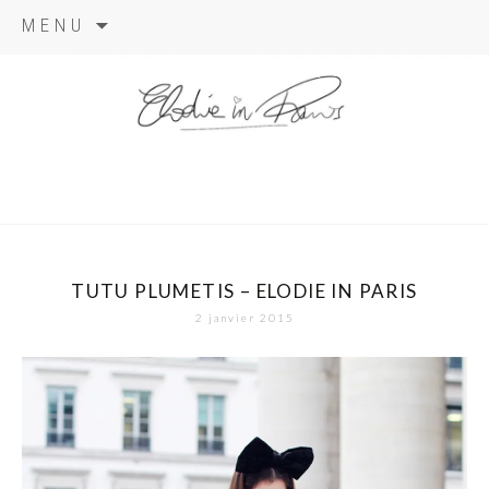
Aller
MENU
au
contenu
elodie in
paris
TUTU PLUMETIS – ELODIE IN PARIS
2 janvier 2015