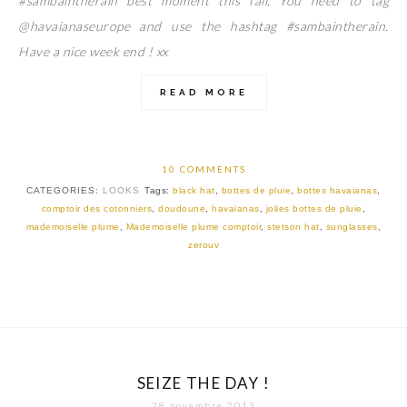
#sambaintherain best moment this fall. You need to tag
@havaianaseurope and use the hashtag #sambaintherain.
Have a nice week end ! xx
READ MORE
10 COMMENTS
CATEGORIES:
LOOKS
Tags:
black hat
,
bottes de pluie
,
bottes havaianas
,
comptoir des cotonniers
,
doudoune
,
havaianas
,
jolies bottes de pluie
,
mademoiselle plume
,
Mademoiselle plume comptoir
,
stetson hat
,
sunglasses
,
zerouv
SEIZE THE DAY !
28 novembre 2013