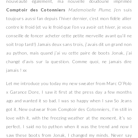
nouveauté également, ma nouvelle doudoune imprimée
Comptoir des Cotonniers
Mademoiselle Plume
, j’en suis
toujours aussi fan depuis l’hiver dernier, c’est mon fidèle allier
contre le froid (et vu le froid que l’on va avoir cet hiver, je vous
conseille de foncer acheter cette petite merveille avant qu’il ne
soit trop tard!) Jamais deux sans trois, j’avais dit un grand non
au python, mais quand j’ai vu cette paire de boots Jonak, j’ai
changé d’avis sur la question. Comme quoi, ne jamais dire
jamais ! xx
Let me introduce you today my new sweater from Marc O’Polo
x Garance Dore, I saw it first at the press day a few months
ago and wanted it so bad. I was so happy when I saw So Jeans
got it. New outwear from Comptoir des Cotonniers, I’m still in
love with it, with the freezing weather at the moment, it’s so
perfect. I said no to python when it was the trend and now I
saw these boots from Jonak, I changed my minds. Never say