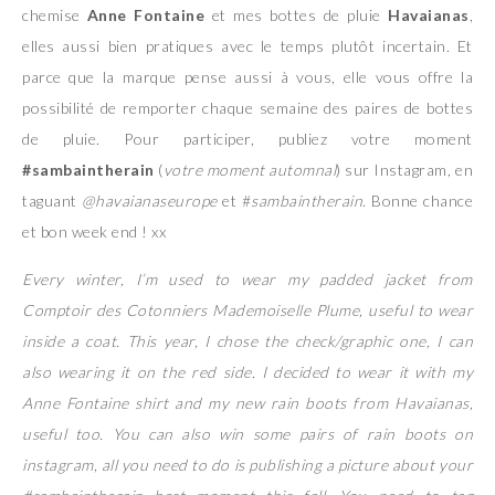
chemise
Anne Fontaine
et mes bottes de pluie
Havaianas
,
elles aussi bien pratiques avec le temps plutôt incertain. Et
parce que la marque pense aussi à vous, elle vous offre la
possibilité de remporter chaque semaine des paires de bottes
de pluie. Pour participer, publiez votre moment
#sambaintherain
(
votre moment automnal
) sur Instagram, en
taguant
@havaianaseurope
et #
sambaintherain
. Bonne chance
et bon week end ! xx
Every winter, I’m used to wear my padded jacket from
Comptoir des Cotonniers Mademoiselle Plume, useful to wear
inside a coat. This year, I chose the check/graphic one, I can
also wearing it on the red side. I decided to wear it with my
Anne Fontaine shirt and my new rain boots from Havaianas,
useful too. You can also win some pairs of rain boots on
instagram, all you need to do is publishing a picture about your