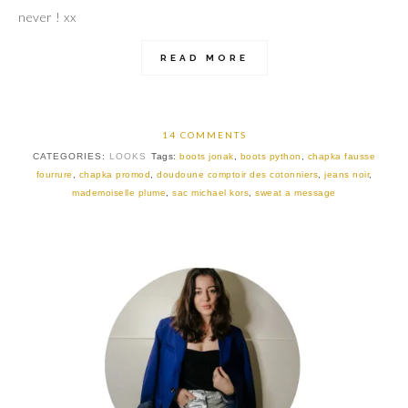
never ! xx
READ MORE
14 COMMENTS
CATEGORIES:
LOOKS
Tags:
boots jonak
,
boots python
,
chapka fausse
fourrure
,
chapka promod
,
doudoune comptoir des cotonniers
,
jeans noir
,
mademoiselle plume
,
sac michael kors
,
sweat a message