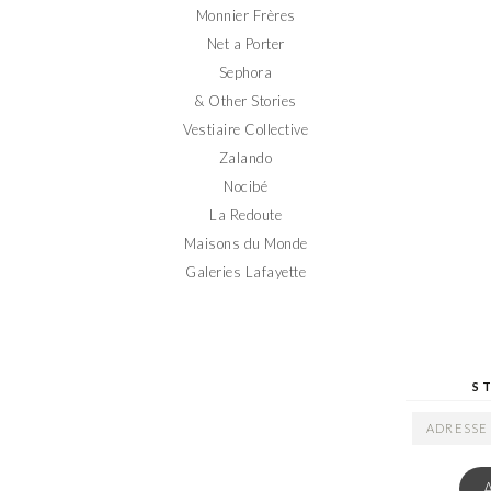
Monnier Frères
Net a Porter
Sephora
& Other Stories
Vestiaire Collective
Zalando
Nocibé
La Redoute
Maisons du Monde
Galeries Lafayette
S
ADRESSE
EMAIL