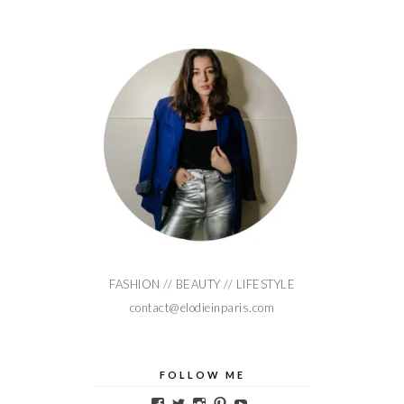
FASHION // BEAUTY // LIFESTYLE
contact@elodieinparis.com
FOLLOW ME
Voir
Voir
Voir
Voir
Voir