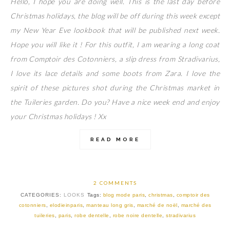
Hello, I hope you are doing well. This is the last day before
Christmas holidays, the blog will be off during this week except
my New Year Eve lookbook that will be published next week.
Hope you will like it ! For this outfit, I am wearing a long coat
from Comptoir des Cotonniers, a slip dress from Stradivarius,
I love its lace details and some boots from Zara. I love the
spirit of these pictures shot during the Christmas market in
the Tuileries garden. Do you? Have a nice week end and enjoy
your Christmas holidays ! Xx
READ MORE
2 COMMENTS
CATEGORIES:
LOOKS
Tags:
blog mode paris
,
christmas
,
comptoir des
cotonniers
,
elodieinparis
,
manteau long gris
,
marché de noël
,
marché des
tuileries
,
paris
,
robe dentelle
,
robe noire dentelle
,
stradivarius