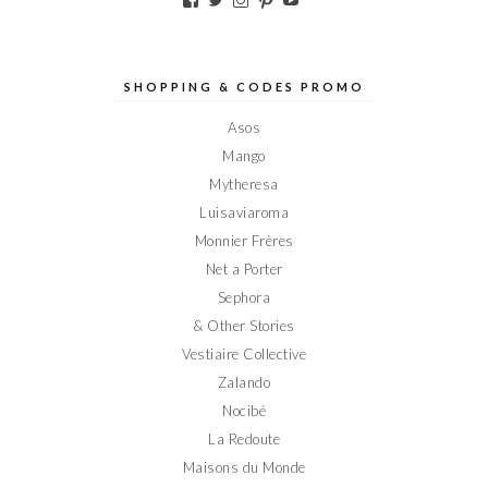
le
le
le
le
le
profil
profil
profil
profil
profil
de
de
de
de
de
Elodieinparis
Elodieinparis
Elodieinparis
Elodieinparis
Elodieinparis
sur
sur
sur
sur
sur
SHOPPING & CODES PROMO
Facebook
Twitter
Instagram
Pinterest
YouTube
Asos
Mango
Mytheresa
Luisaviaroma
Monnier Frères
Net a Porter
Sephora
& Other Stories
Vestiaire Collective
Zalando
Nocibé
La Redoute
Maisons du Monde