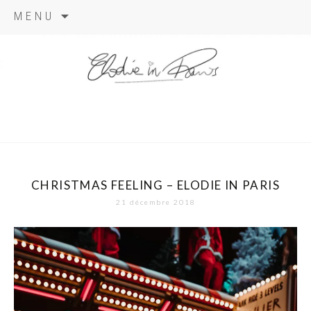
Aller
MENU
au
contenu
elodie in
paris
CHRISTMAS FEELING – ELODIE IN PARIS
21 décembre 2018