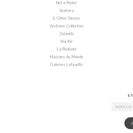
Net a Porter
Sephora
& Other Stories
Vestiaire Collective
Zalando
Nocibé
La Redoute
Maisons du Monde
Galeries Lafayette
S
ADRESSE
EMAIL