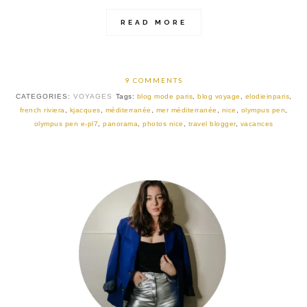
READ MORE
9 COMMENTS
CATEGORIES:
VOYAGES
Tags:
blog mode paris
,
blog voyage
,
elodieinparis
,
french riviera
,
kjacques
,
méditerranée
,
mer méditerranée
,
nice
,
olympus pen
,
olympus pen e-pl7
,
panorama
,
photos nice
,
travel blogger
,
vacances