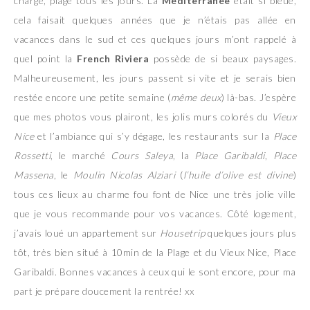
chargé, plage tous les jours. La
Méditerranée
était si bleue,
cela faisait quelques années que je n’étais pas allée en
vacances dans le sud et ces quelques jours m’ont rappelé à
quel point la
French Riviera
possède de si beaux paysages.
Malheureusement, les jours passent si vite et je serais bien
restée encore une petite semaine (
même deux
) là-bas. J’espère
que mes photos vous plairont, les jolis murs colorés du
Vieux
Nice
et l’ambiance qui s’y dégage, les restaurants sur la
Place
Rossetti
, le marché
Cours Saleya
, la
Place Garibaldi
,
Place
Massena
, le
Moulin Nicolas Alziari
(
l’huile d’olive est divine
)
tous ces lieux au charme fou font de Nice une très jolie ville
que je vous recommande pour vos vacances. Côté logement,
j’avais loué un appartement sur
Housetrip
quelques jours plus
tôt, très bien situé à 10min de la Plage et du Vieux Nice, Place
Garibaldi. Bonnes vacances à ceux qui le sont encore, pour ma
part je prépare doucement la rentrée! xx