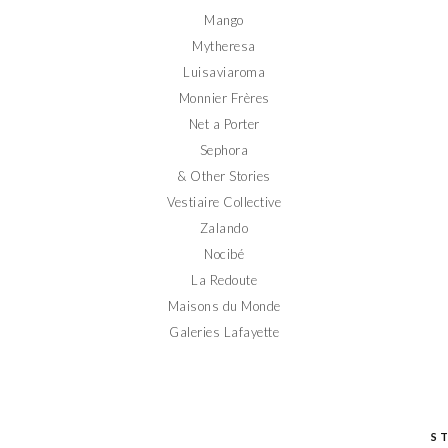
Mango
Mytheresa
Luisaviaroma
Monnier Frères
Net a Porter
Sephora
& Other Stories
Vestiaire Collective
Zalando
Nocibé
La Redoute
Maisons du Monde
Galeries Lafayette
S