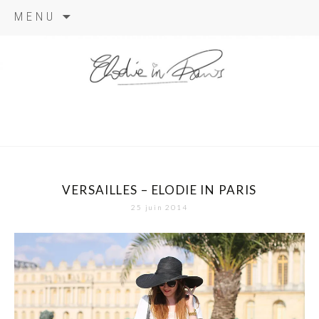
Aller
MENU
au
contenu
elodie in
paris
VERSAILLES – ELODIE IN PARIS
25 juin 2014