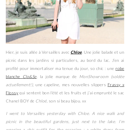
Hier, je suis allée à Versailles avec
Chloe
. Une jolie balade et un
picnic dans les jardins si particuliers, au bord du lac. J’en ai
profité pour immortaliser ma tenue du jour, so chic : une
robe
blanche
Clo&Se
, la jolie marque de
MonShowroom (soldée
actuellement!)
, une capeline, mes nouvelles slippers
Frassy x
Flossy
qui sentent bon l’été et les fruits et j’ai emprunté le sac
Chanel BOY de
Chloé,
son si beau bijou. xx
I went to Versailles yesterday with Chloe. A nice walk and
picnic in the beautiful gardens, just next to the lake. I’m
wearing a chic outfit for the occasion : a white dress from