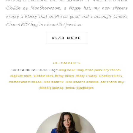
Clo&Se by MonShowroom, a floppy hat, my new slippers
Frassy x Flossy that smell soo good and I borough Chloe’s
Chanel BOY bag, her beautiful jewel. xx
READ MORE
23 COMMENTS
CATEGORIES:
LOOKS
Tags:
blog mode
,
blog mode paris
,
boy chanel
,
capeline noire
,
elodieinparis
,
flossy shoes
,
frassy x flossy
,
lunettes zerouv
,
monshowroom clo&se
,
robe blanche
,
robe blanche dentelle
,
sac chanel boy
,
slippers ananas
,
zerouv sunglasses