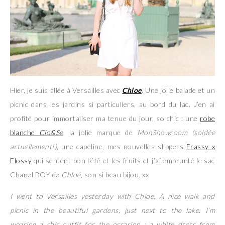
Hier, je suis allée à Versailles avec
Chloe
. Une jolie balade et un
picnic dans les jardins si particuliers, au bord du lac. J’en ai
profité pour immortaliser ma tenue du jour, so chic : une
robe
blanche
Clo&Se
, la jolie marque de
MonShowroom (soldée
actuellement!)
, une capeline, mes nouvelles slippers
Frassy x
Flossy
qui sentent bon l’été et les fruits et j’ai emprunté le sac
Chanel BOY de
Chloé,
son si beau bijou. xx
I went to Versailles yesterday with Chloe. A nice walk and
picnic in the beautiful gardens, just next to the lake. I’m
wearing a chic outfit for the occasion : a white dress from