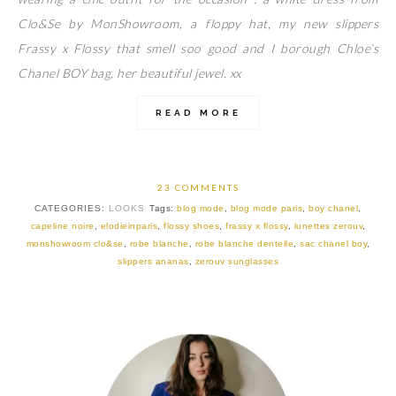
Clo&Se by MonShowroom, a floppy hat, my new slippers
Frassy x Flossy that smell soo good and I borough Chloe’s
Chanel BOY bag, her beautiful jewel. xx
READ MORE
23 COMMENTS
CATEGORIES:
LOOKS
Tags:
blog mode
,
blog mode paris
,
boy chanel
,
capeline noire
,
elodieinparis
,
flossy shoes
,
frassy x flossy
,
lunettes zerouv
,
monshowroom clo&se
,
robe blanche
,
robe blanche dentelle
,
sac chanel boy
,
slippers ananas
,
zerouv sunglasses