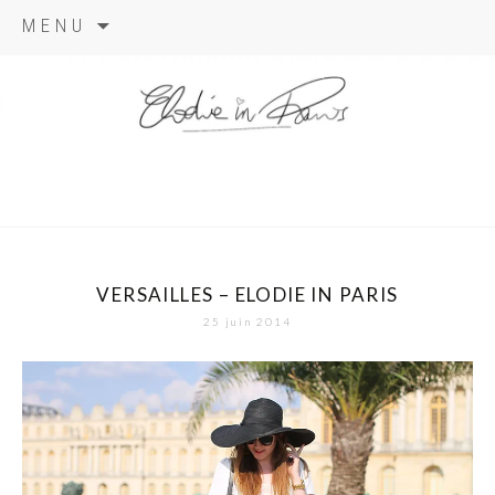
Aller
MENU
au
contenu
elodie in
paris
VERSAILLES – ELODIE IN PARIS
25 juin 2014