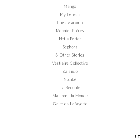
Mango
Mytheresa
Luisaviaroma
Monnier Frères
Net a Porter
Sephora
& Other Stories
Vestiaire Collective
Zalando
Nocibé
La Redoute
Maisons du Monde
Galeries Lafayette
S