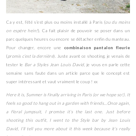
Ca y est, l’été s’est plus ou moins installé à Paris (
ou du moins
on espère hein!
). Ca fait plaisir de pouvoir se poser dans un
parc quelques heures ou encore se détacher enfin du manteau.
Pour changer, encore une
combinaison pantalon fleurie
(
promis c’est la dernière
). Juste avant ce shooting, je venais de
tester le
Bar a Styles Jean Louis David
, je vous en parle cette
semaine sans faute dans un article parce que le concept est
super intéressant et vaut vraiment le coup ! xx
Here it is, Summer is finally arriving in Paris (or we hope so!). It
feels so good to hang out in a garden with friends…Once again,
a floral jumpsuit, I promise it’s the last one. Just before
shooting this outfit, I went to the Style bar by Jean Louis
David, I’ll tell you more about it this week because it’s really