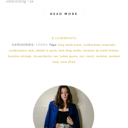
interesting ! xx
READ MORE
8 COMMENTS
CATEGORIES:
LOOKS
Tags:
blog mode paris
,
combinaison tropicale
,
combinaison zara
,
elodie in paris
,
look blog mode
,
lunettes de soleil femme
,
lunettes vintage
,
mr.wonderful
,
sac cabas jaune
,
sac coach
,
summer
,
summer
look
,
zara 2014