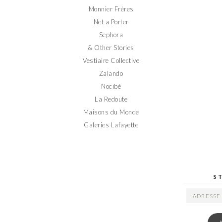
Monnier Frères
Net a Porter
Sephora
& Other Stories
Vestiaire Collective
Zalando
Nocibé
La Redoute
Maisons du Monde
Galeries Lafayette
S
ADRESSE
EMAIL