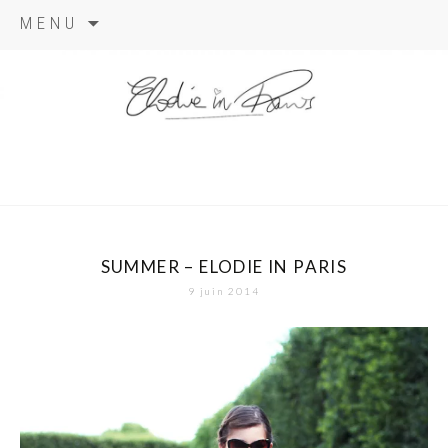
Aller
MENU
au
contenu
elodie in
paris
SUMMER – ELODIE IN PARIS
9 juin 2014