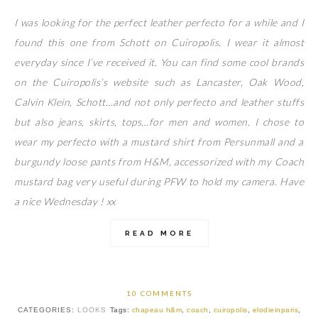
I was looking for the perfect leather perfecto for a while and I
found this one from Schott on Cuiropolis. I wear it almost
everyday since I’ve received it. You can find some cool brands
on the Cuiropolis’s website such as Lancaster, Oak Wood,
Calvin Klein, Schott…and not only perfecto and leather stuffs
but also jeans, skirts, tops…for men and women. I chose to
wear my perfecto with a mustard shirt from Persunmall and a
burgundy loose pants from H&M, accessorized with my Coach
mustard bag very useful during PFW to hold my camera. Have
a nice Wednesday ! xx
READ MORE
10 COMMENTS
CATEGORIES:
LOOKS
Tags:
chapeau h&m
,
coach
,
cuiropolis
,
elodieinparis
,