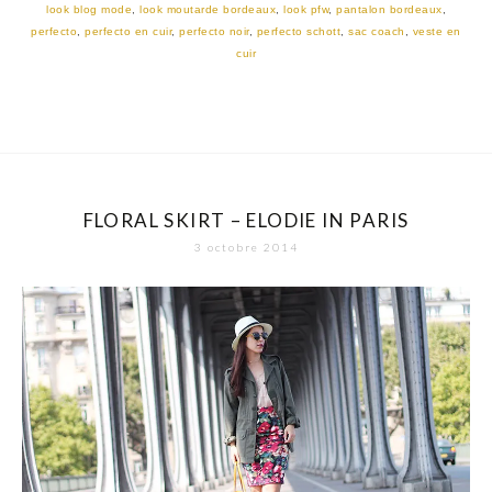
look blog mode
,
look moutarde bordeaux
,
look pfw
,
pantalon bordeaux
,
perfecto
,
perfecto en cuir
,
perfecto noir
,
perfecto schott
,
sac coach
,
veste en
cuir
FLORAL SKIRT – ELODIE IN PARIS
3 octobre 2014