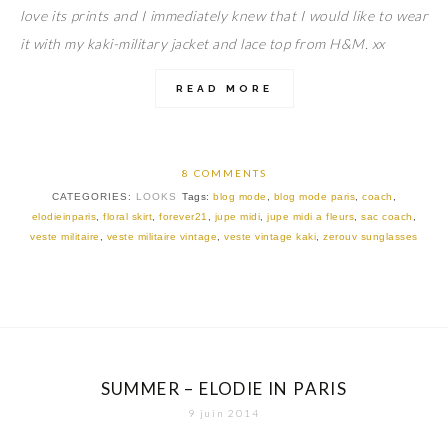
love its prints and I immediately knew that I would like to wear
it with my kaki-military jacket and lace top from H&M. xx
READ MORE
8 COMMENTS
CATEGORIES:
LOOKS
Tags:
blog mode
,
blog mode paris
,
coach
,
elodieinparis
,
floral skirt
,
forever21
,
jupe midi
,
jupe midi a fleurs
,
sac coach
,
veste militaire
,
veste militaire vintage
,
veste vintage kaki
,
zerouv sunglasses
SUMMER – ELODIE IN PARIS
9 juin 2014