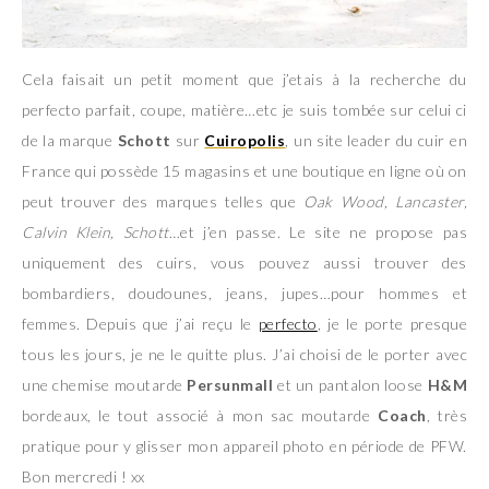
Cela faisait un petit moment que j’etais à la recherche du
perfecto parfait, coupe, matière…etc je suis tombée sur celui ci
de la marque
Schott
sur
Cuiropolis
, un site leader du cuir en
France qui possède 15 magasins et une boutique en ligne où on
peut trouver des marques telles que
Oak Wood, Lancaster,
Calvin Klein, Schott
…et j’en passe. Le site ne propose pas
uniquement des cuirs, vous pouvez aussi trouver des
bombardiers, doudounes, jeans, jupes…pour hommes et
femmes. Depuis que j’ai reçu le
perfecto
, je le porte presque
tous les jours, je ne le quitte plus. J’ai choisi de le porter avec
une chemise moutarde
Persunmall
et un pantalon loose
H&M
bordeaux, le tout associé à mon sac moutarde
Coach
, très
pratique pour y glisser mon appareil photo en période de PFW.
Bon mercredi ! xx