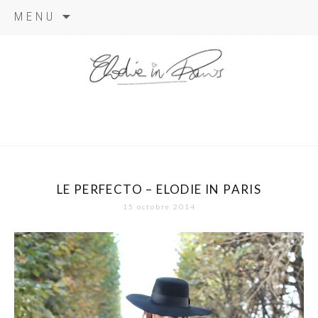
Aller
MENU
au
contenu
elodie in
paris
LE PERFECTO – ELODIE IN PARIS
15 octobre 2014