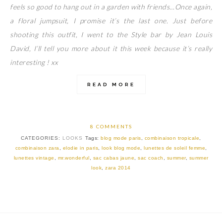
feels so good to hang out in a garden with friends…Once again,
a floral jumpsuit, I promise it’s the last one. Just before
shooting this outfit, I went to the Style bar by Jean Louis
David, I’ll tell you more about it this week because it’s really
interesting ! xx
READ MORE
8 COMMENTS
CATEGORIES:
LOOKS
Tags:
blog mode paris
,
combinaison tropicale
,
combinaison zara
,
elodie in paris
,
look blog mode
,
lunettes de soleil femme
,
lunettes vintage
,
mr.wonderful
,
sac cabas jaune
,
sac coach
,
summer
,
summer
look
,
zara 2014