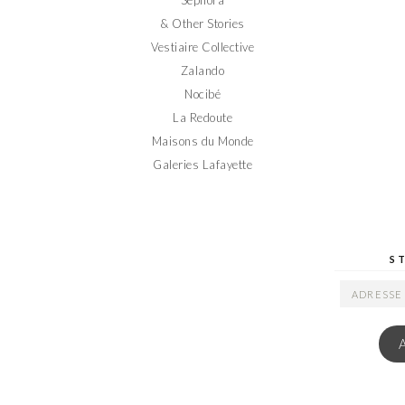
Sephora
& Other Stories
Vestiaire Collective
Zalando
Nocibé
La Redoute
Maisons du Monde
Galeries Lafayette
S
ADRESSE
EMAIL