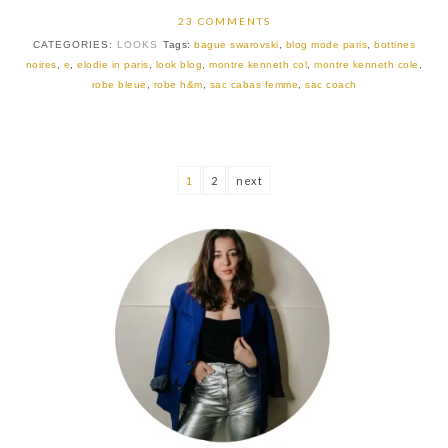
23 COMMENTS
CATEGORIES:
LOOKS
Tags:
bague swarovski
,
blog mode paris
,
bottines
noires
,
e
,
elodie in paris
,
look blog
,
montre kenneth col
,
montre kenneth cole
,
robe bleue
,
robe h&m
,
sac cabas femme
,
sac coach
1
2
next