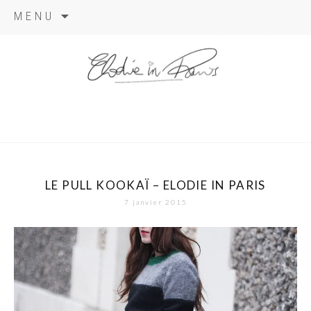
Aller
MENU
au
contenu
elodie in
paris
LE PULL KOOKAÏ – ELODIE IN PARIS
7 janvier 2015