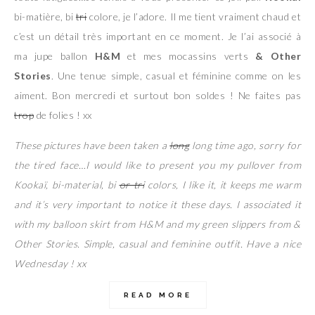
bi-matière, bi
tri
colore, je l’adore. Il me tient vraiment chaud et
c’est un détail très important en ce moment. Je l’ai associé à
ma jupe ballon
H&M
et mes mocassins verts
& Other
Stories
. Une tenue simple, casual et féminine comme on les
aiment. Bon mercredi et surtout bon soldes ! Ne faites pas
trop
de folies ! xx
These pictures have been taken a
long
long time ago, sorry for
the tired face…I would like to present you my pullover from
Kookaï, bi-material, bi
or tri
colors, I like it, it keeps me warm
and it’s very important to notice it these days. I associated it
with my balloon skirt from H&M and my green slippers from &
Other Stories. Simple, casual and feminine outfit. Have a nice
Wednesday ! xx
READ MORE