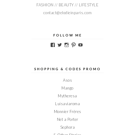
FASHION // BEAUTY // LIFESTYLE
contact@elodieinparis.com
FOLLOW ME
Voir
Voir
Voir
Voir
Voir
le
le
le
le
le
profil
profil
profil
profil
profil
de
de
de
de
de
Elodieinparis
Elodieinparis
Elodieinparis
Elodieinparis
Elodieinparis
sur
sur
sur
sur
sur
SHOPPING & CODES PROMO
Facebook
Twitter
Instagram
Pinterest
YouTube
Asos
Mango
Mytheresa
Luisaviaroma
Monnier Frères
Net a Porter
Sephora
& Other Stories