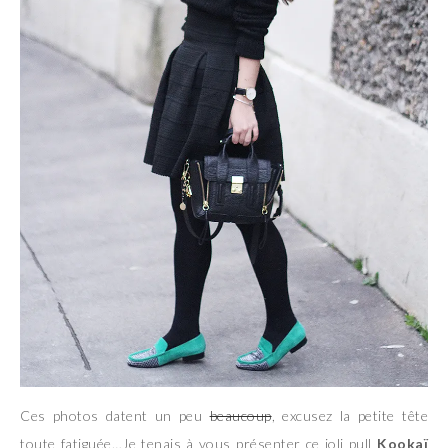
Ces photos datent un peu
beaucoup
, excusez la petite tête
toute fatiguée…Je tenais à vous présenter ce joli pull
Kookaï