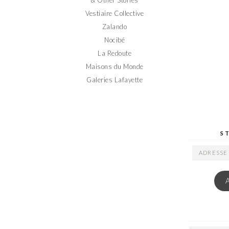
Vestiaire Collective
Zalando
Nocibé
La Redoute
Maisons du Monde
Galeries Lafayette
S
ADRESSE
EMAIL