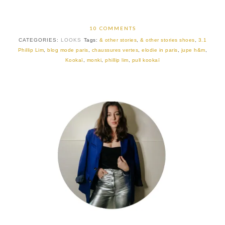
10 COMMENTS
CATEGORIES:
LOOKS
Tags:
& other stories
,
& other stories shoes
,
3.1
Phillip Lim
,
blog mode paris
,
chaussures vertes
,
elodie in paris
,
jupe h&m
,
Kookaï
,
monki
,
phillip lim
,
pull kookaï