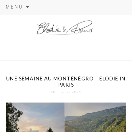
Aller
MENU
au
contenu
elodie in
paris
UNE SEMAINE AU MONTÉNÉGRO – ELODIE IN
PARIS
20 octobre 2025