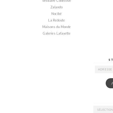
Vestiaire Collective
Zalando
Nocibé
La Redoute
Maisons du Monde
Galeries Lafayette
S
ADRESSE
EMAIL
ARCHIVES