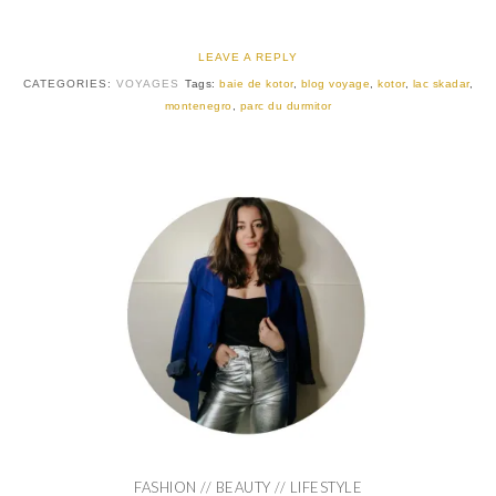
LEAVE A REPLY
CATEGORIES:
VOYAGES
Tags:
baie de kotor
,
blog voyage
,
kotor
,
lac skadar
,
montenegro
,
parc du durmitor
FASHION // BEAUTY // LIFESTYLE