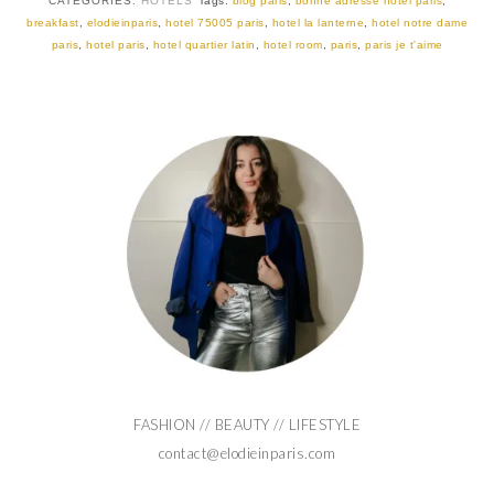
CATEGORIES:
HÔTELS
Tags:
blog paris
,
bonne adresse hotel paris
,
breakfast
,
elodieinparis
,
hotel 75005 paris
,
hotel la lanterne
,
hotel notre dame
paris
,
hotel paris
,
hotel quartier latin
,
hotel room
,
paris
,
paris je t'aime
FASHION // BEAUTY // LIFESTYLE
contact@elodieinparis.com