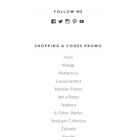
FOLLOW ME
Voir
Voir
Voir
Voir
Voir
le
le
le
le
le
profil
profil
profil
profil
profil
de
de
de
de
de
Elodieinparis
Elodieinparis
Elodieinparis
Elodieinparis
Elodieinparis
sur
sur
sur
sur
sur
SHOPPING & CODES PROMO
Facebook
Twitter
Instagram
Pinterest
YouTube
Asos
Mango
Mytheresa
Luisaviaroma
Monnier Frères
Net a Porter
Sephora
& Other Stories
Vestiaire Collective
Zalando
Nocibé