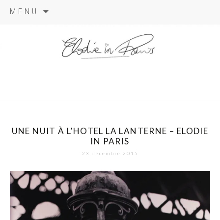
Aller
MENU
au
contenu
elodie in
paris
UNE NUIT À L’HOTEL LA LANTERNE – ELODIE
IN PARIS
23 décembre 2015