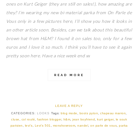
ones on Kurt Geiger (they are still on sales!), how amazing are
they? I’m wearing my new bi-material parka from On Parle de
Vous only in a few pictures here, I’ll show you how it looks in
an other article soon. Besides, can we talk about this beautiful
brown hat from H&M? I found it on sales too, only for a few
euros and I love it so much. I think you’ll have to see it again
pretty soon here. Have a nice week end xx
READ MORE
LEAVE A REPLY
CATEGORIES:
LOOKS
Tags:
blog mode
,
boots pyton
,
chapeau marron
,
cluse
,
col roulé
,
fashion blogger
,
h&m
,
jean boyfriend
,
kurt geiger
,
le souk
parisien
,
levi's
,
Levi's 501
,
monshowroom
,
nandel
,
on parle de vous
,
parka