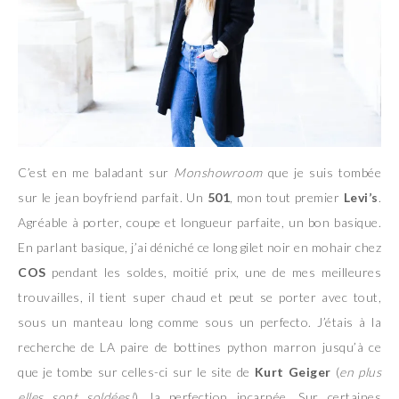
C’est en me baladant sur
Monshowroom
que je suis tombée
sur le jean boyfriend parfait. Un
501
, mon tout premier
Levi’s
.
Agréable à porter, coupe et longueur parfaite, un bon basique.
En parlant basique, j’ai déniché ce long gilet noir en mohair chez
COS
pendant les soldes, moitié prix, une de mes meilleures
trouvailles, il tient super chaud et peut se porter avec tout,
sous un manteau long comme sous un perfecto. J’étais à la
recherche de LA paire de bottines python marron jusqu’à ce
que je tombe sur celles-ci sur le site de
Kurt Geiger
(
en plus
elles sont soldées!
), la perfection incarnée. Sur certaines