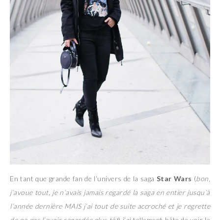
En tant que grande fan de l’univers de la saga
Star Wars
(
bon,
j’avoue tout, je n’avais jamais regardé la saga en entier jusqu’à
l’année dernière MAIS j’ai tout de suite accroché et je regrette
de ne pas l’avoir regardée plus tôt
) j’ai tellement hâte de voir le