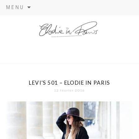
Aller
MENU
au
contenu
elodie in
paris
LEVI’S 501 – ELODIE IN PARIS
12 février 2016