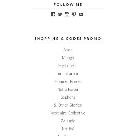
FOLLOW ME
Voir
Voir
Voir
Voir
Voir
le
le
le
le
le
profil
profil
profil
profil
profil
de
de
de
de
de
Elodieinparis
Elodieinparis
Elodieinparis
Elodieinparis
Elodieinparis
sur
sur
sur
sur
sur
SHOPPING & CODES PROMO
Facebook
Twitter
Instagram
Pinterest
YouTube
Asos
Mango
Mytheresa
Luisaviaroma
Monnier Frères
Net a Porter
Sephora
& Other Stories
Vestiaire Collective
Zalando
Nocibé