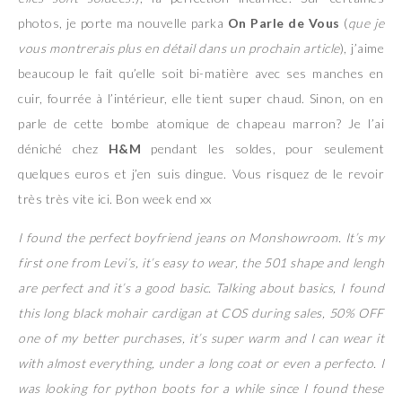
photos, je porte ma nouvelle parka
On Parle de Vous
(
que je
vous montrerais plus en détail dans un prochain article
), j’aime
beaucoup le fait qu’elle soit bi-matière avec ses manches en
cuir, fourrée à l’intérieur, elle tient super chaud. Sinon, on en
parle de cette bombe atomique de chapeau marron? Je l’ai
déniché chez
H&M
pendant les soldes, pour seulement
quelques euros et j’en suis dingue. Vous risquez de le revoir
très très vite ici. Bon week end xx
I found the perfect boyfriend jeans on Monshowroom. It’s my
first one from Levi’s, it’s easy to wear, the 501 shape and lengh
are perfect and it’s a good basic. Talking about basics, I found
this long black mohair cardigan at COS during sales, 50% OFF
one of my better purchases, it’s super warm and I can wear it
with almost everything, under a long coat or even a perfecto. I
was looking for python boots for a while since I found these