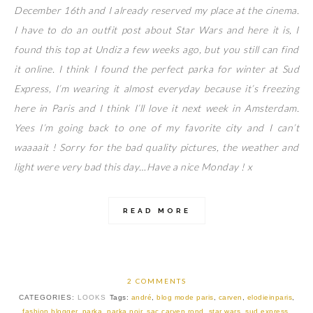
December 16th and I already reserved my place at the cinema.
I have to do an outfit post about Star Wars and here it is, I
found this top at Undiz a few weeks ago, but you still can find
it online. I think I found the perfect parka for winter at Sud
Express, I’m wearing it almost everyday because it’s freezing
here in Paris and I think I’ll love it next week in Amsterdam.
Yees I’m going back to one of my favorite city and I can’t
waaaait ! Sorry for the bad quality pictures, the weather and
light were very bad this day…Have a nice Monday ! x
READ MORE
2 COMMENTS
CATEGORIES:
LOOKS
Tags:
andré
,
blog mode paris
,
carven
,
elodieinparis
,
fashion blogger
,
parka
,
parka noir
,
sac carven rond
,
star wars
,
sud express
,