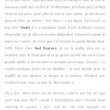
nouveau volet qui sortira le 16 décembre prochain que j’ai déjà
réservé ma place pour aller le voir le soir même. Je me devais
donc de faire un article «
Star Wars
» à ma façon. J’ai trouvé ce
top chez
Undiz
il y a quelques mois, il est d’ailleurs encore
disponible sur le site en version débardeur échancré comme le
mien ou t-shirt. Je crois que j’ai trouvé la parka idéale pour
cette hiver chez
Sud Express
, je ne la quitte plus en ce
moment avec le froid glacial et je pense qu’elle me sera d’une
grande utilité à
Amsterdam
la semaine prochaine. Ouuuii ! J’y
repars quelques jours et j’ai hâââtee ! Je suis désolé pour la
qualité de ces photos, le temps et la lumière n’étaient pas
vraiment avec nous ce jour là…Bon lundi ! x
As a Star Wars lover (to be honest, I did’nt see the all saga
until last year BUT I loved it immediately and I should have
waching it sooner) I can’t wait for the new episode on