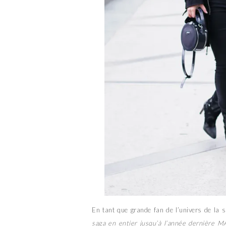
En tant que grande fan de l’univers de la
saga en entier jusqu’à l’année dernière MA