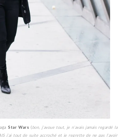
 saga
Star Wars
(
bon, j’avoue tout, je n’avais jamais regardé la
IS j’ai tout de suite accroché et je regrette de ne pas l’avoir