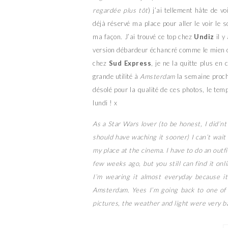
regardée plus tôt
) j’ai tellement hâte de v
déjà réservé ma place pour aller le voir le 
ma façon. J’ai trouvé ce top chez
Undiz
il y
version débardeur échancré comme le mien ou t
chez
Sud Express
, je ne la quitte plus en
grande utilité à
Amsterdam
la semaine procha
désolé pour la qualité de ces photos, le tem
lundi ! x
As a Star Wars lover (to be honest, I did’nt 
should have waching it sooner) I can’t wai
my place at the cinema. I have to do an outfi
few weeks ago, but you still can find it onl
I’m wearing it almost everyday because it’
Amsterdam. Yees I’m going back to one of m
pictures, the weather and light were very b