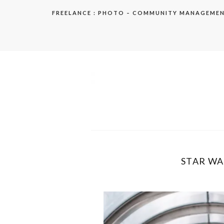
Aller
FREELANCE : PHOTO – COMMUNITY MANAGEME
au
contenu
elodie
STAR WAR