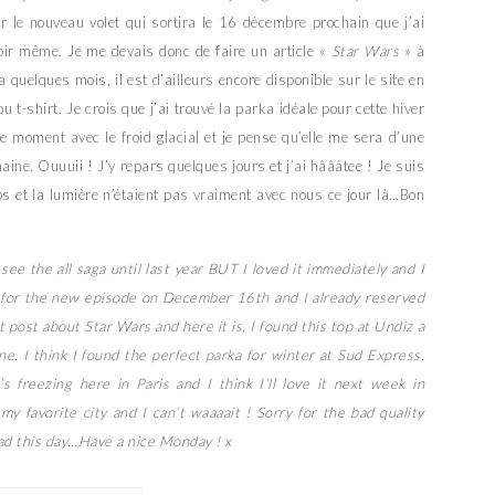
oir le nouveau volet qui sortira le 16 décembre prochain que j’ai
soir même. Je me devais donc de faire un article «
Star Wars
» à
 a quelques mois, il est d’ailleurs encore disponible sur le site en
-shirt. Je crois que j’ai trouvé la parka idéale pour cette hiver
 ce moment avec le froid glacial et je pense qu’elle me sera d’une
ine. Ouuuii ! J’y repars quelques jours et j’ai hâââtee ! Je suis
ps et la lumière n’étaient pas vraiment avec nous ce jour là…Bon
see the all saga until last year BUT I loved it immediately and I
t for the new episode on December 16th and I already reserved
t post about Star Wars and here it is, I found this top at Undiz a
ine. I think I found the perfect parka for winter at Sud Express,
s freezing here in Paris and I think I’ll love it next week in
y favorite city and I can’t waaaait ! Sorry for the bad quality
ad this day…Have a nice Monday ! x