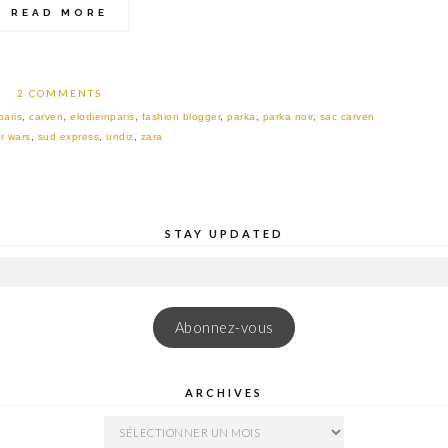
READ MORE
2 COMMENTS
paris
,
carven
,
elodieinparis
,
fashion blogger
,
parka
,
parka noir
,
sac carven
ar wars
,
sud express
,
undiz
,
zara
STAY UPDATED
Abonnez-vous
ARCHIVES
ARCHIVES