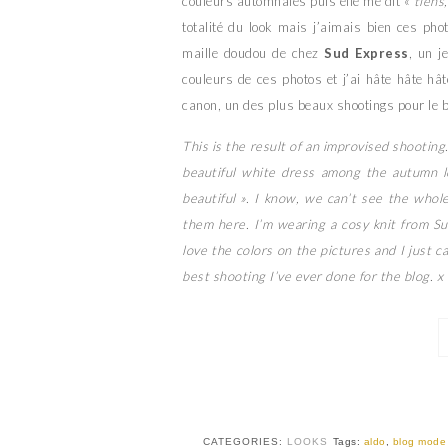
couleurs automnales puis elle me dit «
tiens,
totalité du look mais j’aimais bien ces phot
maille doudou de chez
Sud Express
, un j
couleurs de ces photos et j’ai hâte hâte hâ
canon, un des plus beaux shootings pour le b
This is the result of an improvised shootin
beautiful white dress among the autumn le
beautiful ». I know, we can’t see the whol
them here. I’m wearing a cosy knit from Su
love the colors on the pictures and I just c
best shooting I’ve ever done for the blog. x
CATEGORIES:
LOOKS
Tags:
aldo
,
blog mode 