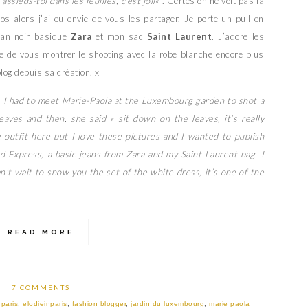
 assieds-toi dans les feuilles, c’est joli
« . Certes on ne voit pas la
os alors j’ai eu envie de vous les partager. Je porte un pull en
ean noir basique
Zara
et mon sac
Saint Laurent
. J’adore les
te de vous montrer le shooting avec la robe blanche encore plus
log depuis sa création. x
g. I had to meet Marie-Paola at the Luxembourg garden to shot a
aves and then, she said « sit down on the leaves, it’s really
e outfit here but I love these pictures and I wanted to publish
d Express, a basic jeans from Zara and my Saint Laurent bag. I
an’t wait to show you the set of the white dress, it’s one of the
READ MORE
7 COMMENTS
paris
,
elodieinparis
,
fashion blogger
,
jardin du luxembourg
,
marie paola