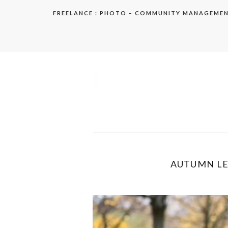
Aller
FREELANCE : PHOTO – COMMUNITY MANAGEME
au
contenu
elodie
AUTUMN LEA