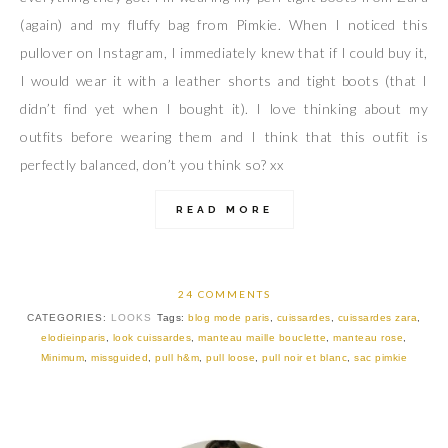
(again) and my fluffy bag from Pimkie. When I noticed this
pullover on Instagram, I immediately knew that if I could buy it,
I would wear it with a leather shorts and tight boots (that I
didn’t find yet when I bought it). I love thinking about my
outfits before wearing them and I think that this outfit is
perfectly balanced, don’t you think so? xx
READ MORE
24 COMMENTS
CATEGORIES:
LOOKS
Tags:
blog mode paris
,
cuissardes
,
cuissardes zara
,
elodieinparis
,
look cuissardes
,
manteau maille bouclette
,
manteau rose
,
Minimum
,
missguided
,
pull h&m
,
pull loose
,
pull noir et blanc
,
sac pimkie