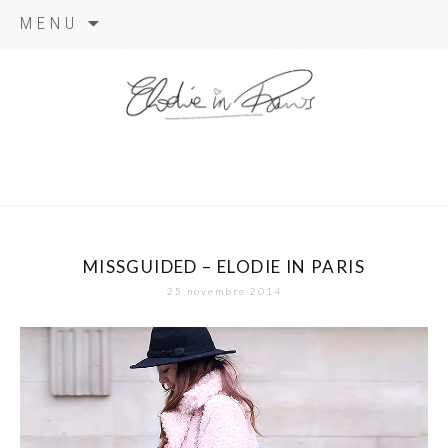
Aller
MENU
au
contenu
elodie in
paris
MISSGUIDED – ELODIE IN PARIS
25 novembre 2014