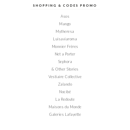
Elodieinparis
Elodieinparis
Elodieinparis
Elodieinparis
Elodieinparis
sur
sur
sur
sur
sur
SHOPPING & CODES PROMO
Facebook
Twitter
Instagram
Pinterest
YouTube
Asos
Mango
Mytheresa
Luisaviaroma
Monnier Frères
Net a Porter
Sephora
& Other Stories
Vestiaire Collective
Zalando
Nocibé
La Redoute
Maisons du Monde
Galeries Lafayette