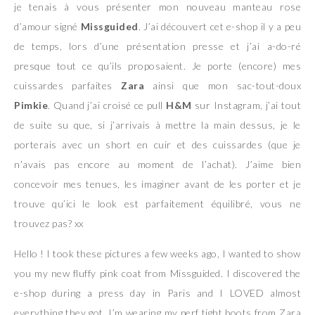
je tenais à vous présenter mon nouveau manteau rose
d’amour signé
Missguided
. J’ai découvert cet e-shop il y a peu
de temps, lors d’une présentation presse et j’ai a-do-ré
presque tout ce qu’ils proposaient. Je porte (encore) mes
cuissardes parfaites
Zara
ainsi que mon sac-tout-doux
Pimkie
. Quand j’ai croisé ce pull
H&M
sur Instagram, j’ai tout
de suite su que, si j’arrivais à mettre la main dessus, je le
porterais avec un short en cuir et des cuissardes (que je
n’avais pas encore au moment de l’achat). J’aime bien
concevoir mes tenues, les imaginer avant de les porter et je
trouve qu’ici le look est parfaitement équilibré, vous ne
trouvez pas? xx
Hello ! I took these pictures a few weeks ago, I wanted to show
you my new fluffy pink coat from Missguided. I discovered the
e-shop during a press day in Paris and I LOVED almost
everything they got. I’m wearing my perf tight boots from Zara