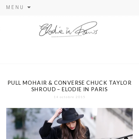
Aller
MENU
au
contenu
elodie in
paris
PULL MOHAIR & CONVERSE CHUCK TAYLOR
SHROUD – ELODIE IN PARIS
14 octobre 2015