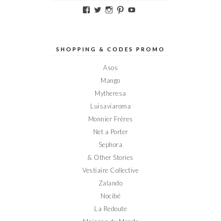
Voir
Voir
Voir
Voir
Voir
le
le
le
le
le
profil
profil
profil
profil
profil
de
de
de
de
de
Elodieinparis
Elodieinparis
Elodieinparis
Elodieinparis
Elodieinparis
sur
sur
sur
sur
sur
SHOPPING & CODES PROMO
Facebook
Twitter
Instagram
Pinterest
YouTube
Asos
Mango
Mytheresa
Luisaviaroma
Monnier Frères
Net a Porter
Sephora
& Other Stories
Vestiaire Collective
Zalando
Nocibé
La Redoute