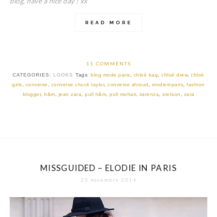
blog, have a nice day ! xx
READ MORE
11 COMMENTS
CATEGORIES:
LOOKS
Tags:
blog mode paris
,
chloé bag
,
chloé drew
,
chloé
girls
,
converse
,
converse chuck taylor
,
converse shroud
,
elodieinparis
,
fashion
blogger
,
h&m
,
jean zara
,
pull h&m
,
pull mohair
,
sarenza
,
stetson
,
zara
MISSGUIDED – ELODIE IN PARIS
25 novembre 2014