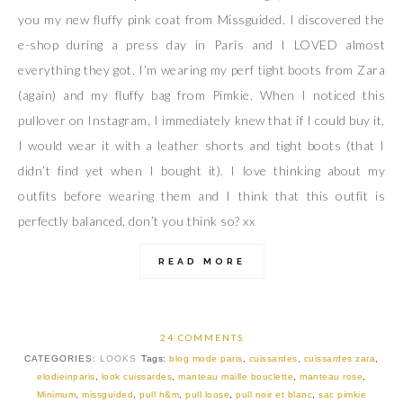
you my new fluffy pink coat from Missguided. I discovered the
e-shop during a press day in Paris and I LOVED almost
everything they got. I’m wearing my perf tight boots from Zara
(again) and my fluffy bag from Pimkie. When I noticed this
pullover on Instagram, I immediately knew that if I could buy it,
I would wear it with a leather shorts and tight boots (that I
didn’t find yet when I bought it). I love thinking about my
outfits before wearing them and I think that this outfit is
perfectly balanced, don’t you think so? xx
READ MORE
24 COMMENTS
CATEGORIES:
LOOKS
Tags:
blog mode paris
,
cuissardes
,
cuissardes zara
,
elodieinparis
,
look cuissardes
,
manteau maille bouclette
,
manteau rose
,
Minimum
,
missguided
,
pull h&m
,
pull loose
,
pull noir et blanc
,
sac pimkie