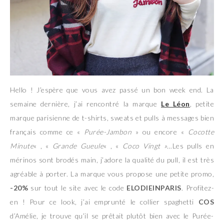
Hello ! J’espère que vous avez passé un bon week end. La
semaine dernière, j’ai rencontré la marque
Le Léon
, petite
marque parisienne de t-shirts, sweats et pulls à messages bien
français comme ce «
Purée-Jambon
» ou encore «
Cocotte
Minute
« , «
Grande Gueule
« , «
Coco Vingt »
…Les pulls en
mérinos sont brodés main, j’adore la qualité du pull, il est très
agréable à porter. La marque vous propose une petite promo,
-20%
sur tout le site avec le code
ELODIEINPARIS
. Profitez-
en ! Pour ce look, j’ai emprunté le collier spaghetti
COS
d’Amélie, je trouve qu’il se prêtait plutôt bien avec le Purée-