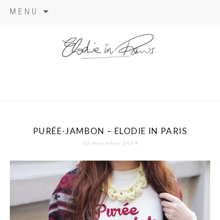
Aller
MENU
au
contenu
elodie in
paris
PURÉE-JAMBON – ELODIE IN PARIS
10 novembre 2014