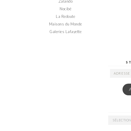
Zalando
Nocibé
La Redoute
Maisons du Monde
Galeries Lafayette
S
ADRESSE
EMAIL
ARCHIVES