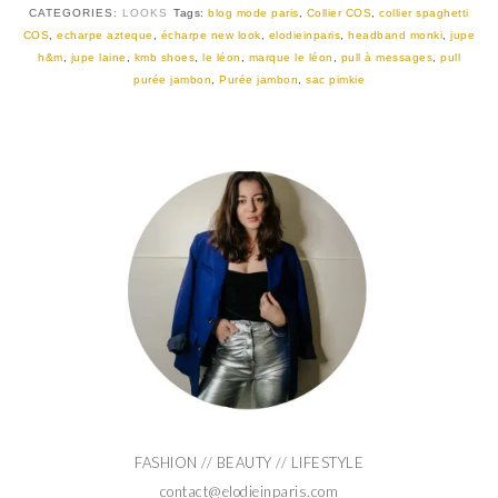
CATEGORIES:
LOOKS
Tags:
blog mode paris
,
Collier COS
,
collier spaghetti
COS
,
echarpe azteque
,
écharpe new look
,
elodieinparis
,
headband monki
,
jupe
h&m
,
jupe laine
,
kmb shoes
,
le léon
,
marque le léon
,
pull à messages
,
pull
purée jambon
,
Purée jambon
,
sac pimkie
FASHION // BEAUTY // LIFESTYLE
contact@elodieinparis.com