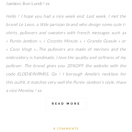
Jambon. Bon Lundi ! xx
Hello ! I hope you had a nice week end. Last week, I met the
brand Le Leon, a little parisian brand who design some cute t-
shirts, pullovers and sweaters with french messages such as
« Purée-Jambon », « Cocotte Minute », « Grande Gueule » or
« Coco Vingt »…The pullovers are made of merinos and the
embroidery is handmade, I love the quality and softness of my
pullover. The brand gives you 20%OFF the website with the
code ELODIEINPARIS. Go ! I borough Amelie’s necklace for
this outfit, it matches very well the Purée-Jambon’s style. Have
a nice Monday ! xx
READ MORE
8 COMMENTS