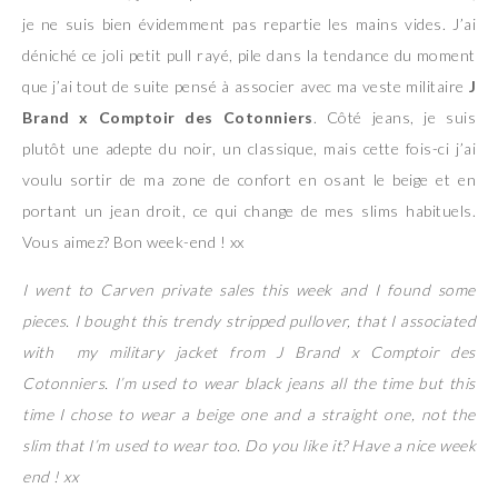
je ne suis bien évidemment pas repartie les mains vides. J’ai
déniché ce joli petit pull rayé, pile dans la tendance du moment
que j’ai tout de suite pensé à associer avec ma veste militaire
J
Brand x Comptoir des Cotonniers
. Côté jeans, je suis
plutôt une adepte du noir, un classique, mais cette fois-ci j’ai
voulu sortir de ma zone de confort en osant le beige et en
portant un jean droit, ce qui change de mes slims habituels.
Vous aimez? Bon week-end ! xx
I went to Carven private sales this week and I found some
pieces. I bought this trendy stripped pullover, that I associated
with my military jacket from J Brand x Comptoir des
Cotonniers. I’m used to wear black jeans all the time but this
time I chose to wear a beige one and a straight one, not the
slim that I’m used to wear too. Do you like it? Have a nice week
end ! xx