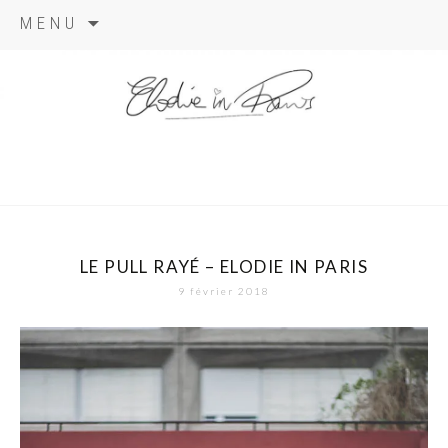
Aller
MENU
au
contenu
elodie in
paris
LE PULL RAYÉ – ELODIE IN PARIS
9 février 2018