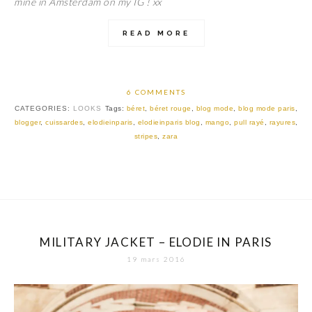
mine in Amsterdam on my IG ! xx
READ MORE
6 COMMENTS
CATEGORIES:
LOOKS
Tags:
béret
,
béret rouge
,
blog mode
,
blog mode paris
,
blogger
,
cuissardes
,
elodieinparis
,
elodieinparis blog
,
mango
,
pull rayé
,
rayures
,
stripes
,
zara
MILITARY JACKET – ELODIE IN PARIS
19 mars 2016