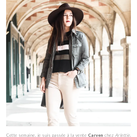
Cette semaine, je suis passée à la vente
Carven
chez
Arlettie
,