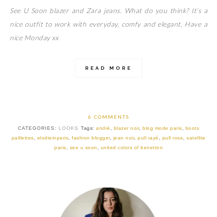
See U Soon blazer and Zara jeans. What do you think? It’s a
nice outfit to work with everyday, comfy and elegant. Have a
nice Monday xx
READ MORE
6 COMMENTS
CATEGORIES:
LOOKS
Tags:
andré
,
blazer noir
,
blog mode paris
,
boots
paillettes
,
elodieinparis
,
fashion blogger
,
jean noir
,
pull rayé
,
pull rose
,
satellite
paris
,
see u soon
,
united colors of benetton