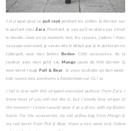
J’ai craqué pour ce
pull rayé
pendant les soldes, le dernier sur
le portant chez
Zara
. Pourtant, je sais qu’il ne plaira pas à tout
le monde…mais en ce moment, moi, les rayures, j’adore ! Avec
sa coupe oversized, je savais dès le début que je le porterais en
robe/pull, avec mes bottes
Boden
. Côté accessoires, de la
couleur avec mon petit sac
Mango
jaune de l’été dernier &
mon béret rouge
Pull & Bear
. Je vous souhaite un bon week-
end, suivez mes aventures à Amsterdam sur IG ! xx
I fall in love with this stripped oversized pullover from Zara. I
know most of you will not like it…but I totally love stripes at
the moment ! I knew I would wear it as a dress, with my Boden
boots. For the accessories, my old yellow bag from Mango &
my red beret from Pull & Bear. Have a nice week end, follow