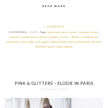
READ MORE
7 COMMENTS
CATEGORIES:
LOOKS
Tags:
blog mode paris
,
carven
,
chapeau marron
,
cimarron
,
elodieinparis
,
fashion blogger
,
j brand
,
J Brand x Comptoir des
Cotonniers
,
jean beige
,
kurt geiger
,
military jacket
,
Montre Rosefield
,
pull rayé
,
Rosefield watch
,
veste militaire
PINK & GLITTERS – ELODIE IN PARIS
21 décembre 2015