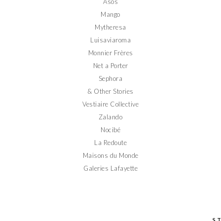
Asos
Mango
Mytheresa
Luisaviaroma
Monnier Frères
Net a Porter
Sephora
& Other Stories
Vestiaire Collective
Zalando
Nocibé
La Redoute
Maisons du Monde
Galeries Lafayette
S