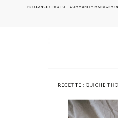
Aller
FREELANCE : PHOTO – COMMUNITY MANAGEME
au
contenu
elodie
RECETTE : QUICHE THO