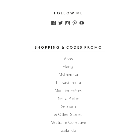
FOLLOW ME
Voir
Voir
Voir
Voir
Voir
le
le
le
le
le
profil
profil
profil
profil
profil
de
de
de
de
de
Elodieinparis
Elodieinparis
Elodieinparis
Elodieinparis
Elodieinparis
sur
sur
sur
sur
sur
SHOPPING & CODES PROMO
Facebook
Twitter
Instagram
Pinterest
YouTube
Asos
Mango
Mytheresa
Luisaviaroma
Monnier Frères
Net a Porter
Sephora
& Other Stories
Vestiaire Collective
Zalando