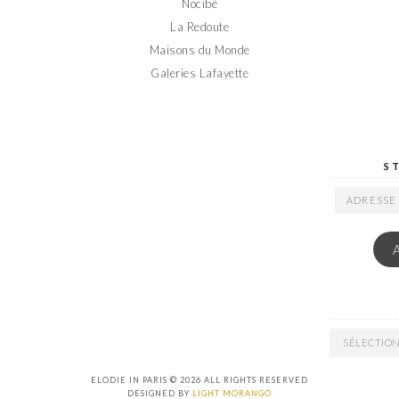
Nocibé
La Redoute
Maisons du Monde
Galeries Lafayette
S
ADRESSE
EMAIL
ARCHIVES
ELODIE IN PARIS © 2026 ALL RIGHTS RESERVED
DESIGNED BY
LIGHT MORANGO