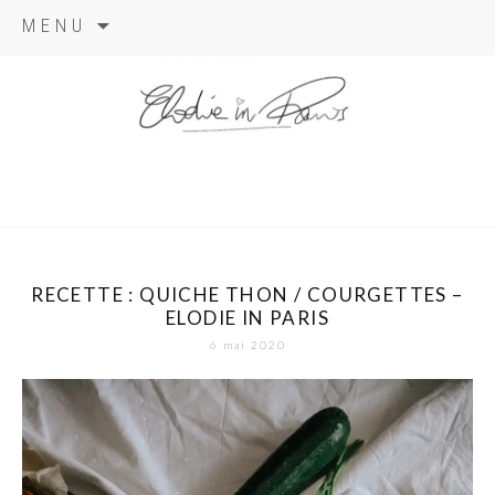
Aller
MENU
au
contenu
elodie in
paris
RECETTE : QUICHE THON / COURGETTES –
ELODIE IN PARIS
6 mai 2020