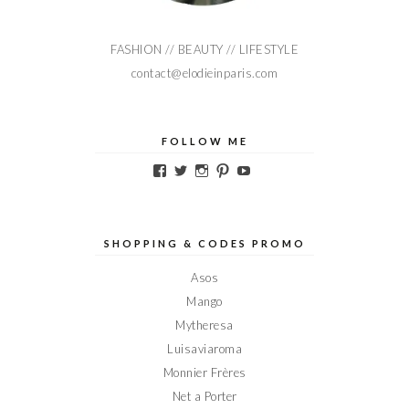
FASHION // BEAUTY // LIFESTYLE
contact@elodieinparis.com
FOLLOW ME
Voir
Voir
Voir
Voir
Voir
le
le
le
le
le
profil
profil
profil
profil
profil
de
de
de
de
de
Elodieinparis
Elodieinparis
Elodieinparis
Elodieinparis
Elodieinparis
sur
sur
sur
sur
sur
SHOPPING & CODES PROMO
Facebook
Twitter
Instagram
Pinterest
YouTube
Asos
Mango
Mytheresa
Luisaviaroma
Monnier Frères
Net a Porter