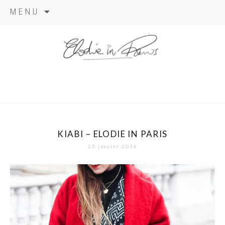
Aller
MENU
au
contenu
elodie in
paris
KIABI – ELODIE IN PARIS
25 janvier 2016