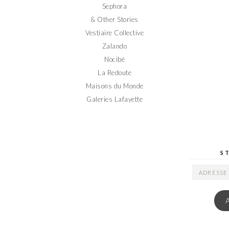
Sephora
& Other Stories
Vestiaire Collective
Zalando
Nocibé
La Redoute
Maisons du Monde
Galeries Lafayette
S
ADRESSE
EMAIL