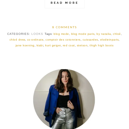
READ MORE
8 COMMENTS
CATEGORIES:
LOOKS
Tags:
blog mode
,
blog mode paris
,
by natalia
,
chloé
,
chloé drew
,
co-ordinate
,
comptoir des cotonniers
,
cuissardes
,
elodieinparis
,
jane koening
,
kiabi
,
kurt geiger
,
red coat
,
stetson
,
thigh high boots