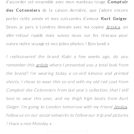
d’accorder cet ensemble avec mon manteau rouge
Comptoir
des Cotonniers
de la saison dernière, que j’adore encore
porter cette année et mes cuissardes d’amour
Kurt Geiger
.
Sinon, je pars à Londres demain avec ma copine
Jessica
, un
aller-retour rapide mais suivez nous sur les réseaux pour
suivre notre voyage et nos jolies photos ! Bon lundi x
I rediscovered the brand Kiabi a few weeks ago, do you
remember this
article
where I presented you a total look from
the brand? I’m wearing today a co-ord kimono and printed
shorts. I chose to wear this co-ord with my old red coat from
Comptoir des Cotonniers from last year’s collection, that I still
love to wear this year, and my thigh high boots from Kurt
Geiger. I’m going to London tomorrow with my friend
Jessica
,
follow us on our social networks to follow our trip and pictures
! Have a nice Monday x