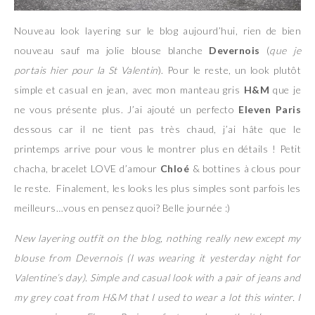
Nouveau look layering sur le blog aujourd’hui, rien de bien
nouveau sauf ma jolie blouse blanche
Devernois
(
que je
portais hier pour la St Valentin
). Pour le reste, un look plutôt
simple et casual en jean, avec mon manteau gris
H&M
que je
ne vous présente plus. J’ai ajouté un perfecto
Eleven Paris
dessous car il ne tient pas très chaud, j’ai hâte que le
printemps arrive pour vous le montrer plus en détails ! Petit
chacha, bracelet LOVE d’amour
Chloé
& bottines à clous pour
le reste. Finalement, les looks les plus simples sont parfois les
meilleurs…vous en pensez quoi? Belle journée :)
New layering outfit on the blog, nothing really new except my
blouse from Devernois (I was wearing it yesterday night for
Valentine’s day). Simple and casual look with a pair of jeans and
my grey coat from H&M that I used to wear a lot this winter. I