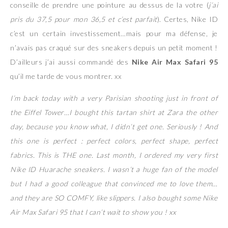
conseille de prendre une pointure au dessus de la votre (
j’ai
pris du 37,5 pour mon 36,5 et c’est parfait
). Certes, Nike ID
c’est un certain investissement…mais pour ma défense, je
n’avais pas craqué sur des sneakers depuis un petit moment !
D’ailleurs j’ai aussi commandé des
Nike Air Max Safari 95
qu’il me tarde de vous montrer. xx
I’m back today with a very Parisian shooting just in front of
the Eiffel Tower…I bought this tartan shirt at Zara the other
day, because you know what, I didn’t get one. Seriously ! And
this one is perfect : perfect colors, perfect shape, perfect
fabrics. This is THE one. Last month, I ordered my very first
Nike ID Huarache sneakers. I wasn’t a huge fan of the model
but I had a good colleague that convinced me to love them…
and they are SO COMFY, like slippers. I also bought some Nike
Air Max Safari 95 that I can’t wait to show you ! xx