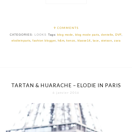
9 COMMENTS
CATEGORIES:
LOOKS
Tags:
blog mode
,
blog mode paris
,
dentelle
,
DVF
,
elodieinparis
,
fashion blogger
,
h&m
,
kenzo
,
klasse14
,
lace
,
stetson
,
zara
TARTAN & HUARACHE – ELODIE IN PARIS
6 janvier 2016