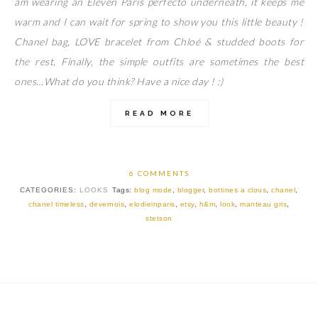
am wearing an Eleven Paris perfecto underneath, it keeps me
warm and I can wait for spring to show you this little beauty !
Chanel bag, LOVE bracelet from Chloé & studded boots for
the rest. Finally, the simple outfits are sometimes the best
ones…What do you think? Have a nice day ! :)
READ MORE
6 COMMENTS
CATEGORIES:
LOOKS
Tags:
blog mode
,
blogger
,
bottines a clous
,
chanel
,
chanel timeless
,
devernois
,
elodieinparis
,
etsy
,
h&m
,
look
,
manteau gris
,
stetson