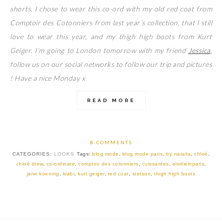
shorts. I chose to wear this co-ord with my old red coat from
Comptoir des Cotonniers from last year’s collection, that I still
love to wear this year, and my thigh high boots from Kurt
Geiger. I’m going to London tomorrow with my friend
Jessica
,
follow us on our social networks to follow our trip and pictures
! Have a nice Monday x
READ MORE
8 COMMENTS
CATEGORIES:
LOOKS
Tags:
blog mode
,
blog mode paris
,
by natalia
,
chloé
,
chloé drew
,
co-ordinate
,
comptoir des cotonniers
,
cuissardes
,
elodieinparis
,
jane koening
,
kiabi
,
kurt geiger
,
red coat
,
stetson
,
thigh high boots