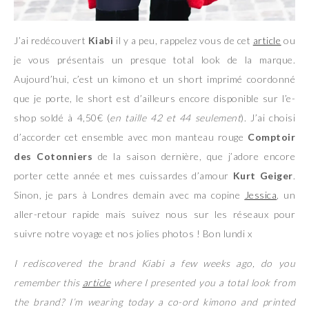
J’ai redécouvert
Kiabi
il y a peu, rappelez vous de cet
article
ou
je vous présentais un presque total look de la marque.
Aujourd’hui, c’est un kimono et un short imprimé coordonné
que je porte, le short est d’ailleurs encore disponible sur l’e-
shop soldé à 4,50€ (
en taille 42 et 44 seulement
). J’ai choisi
d’accorder cet ensemble avec mon manteau rouge
Comptoir
des Cotonniers
de la saison dernière, que j’adore encore
porter cette année et mes cuissardes d’amour
Kurt Geiger
.
Sinon, je pars à Londres demain avec ma copine
Jessica
, un
aller-retour rapide mais suivez nous sur les réseaux pour
suivre notre voyage et nos jolies photos ! Bon lundi x
I rediscovered the brand Kiabi a few weeks ago, do you
remember this
article
where I presented you a total look from
the brand? I’m wearing today a co-ord kimono and printed