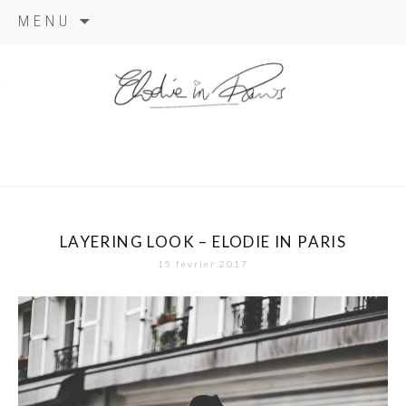
Aller
MENU
au
contenu
elodie in
paris
LAYERING LOOK – ELODIE IN PARIS
15 février 2017