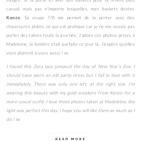
casual, mais pas n’importe lesquelles, mes baskets dorées
Kenzo
. Sa coupe 7/8 me permet de la porter avec des
chaussures plates, ce qui est pratique car je ne me voyais pas
porter des talons toute la journée. J’adore ces photos prises à
Madeleine, la lumière était parfaite ce jour là. J’espère qu’elles
vous plairont à vous aussi ! xx
I found this Zara lace jumpsuit the day of New Year’s Eve. I
should have worn an old party dress but I fall in love with it
immediately. There was only one left, at the right size. I’m
wearing this beauty with my gold sneakers from Kenzo for a
more casual outfit. I love these photos taken at Madeleine, the
light was perfect this day. I hope you will like them as much as I
do ! xx
READ MORE