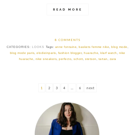
READ MORE
8 COMMENTS
CATEGORIES:
LOOKS
Tags:
anne fontaine
,
baskets femme nike
,
blog mode
,
blog mode paris
,
elodieinparis
,
fashion blogger
,
huarache
,
klarf watch
,
nike
huarache
,
nike sneakers
,
perfecto
,
schott
,
stetson
,
tartan
,
zara
1
2
3
4
…
6
next