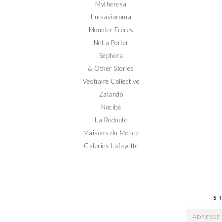
Mytheresa
Luisaviaroma
Monnier Frères
Net a Porter
Sephora
& Other Stories
Vestiaire Collective
Zalando
Nocibé
La Redoute
Maisons du Monde
Galeries Lafayette
S
ADRESSE