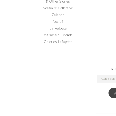
& Other Stories
Vestiaire Collective
Zalando
Nocibé
La Redoute
Maisons du Monde
Galeries Lafayette
S
ADRESSE
EMAIL