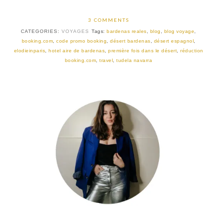
3 COMMENTS
CATEGORIES:
VOYAGES
Tags:
bardenas reales
,
blog
,
blog voyage
,
booking.com
,
code promo booking
,
désert bardenas
,
désert espagnol
,
elodieinparis
,
hotel aire de bardenas
,
première fois dans le désert
,
réduction
booking.com
,
travel
,
tudela navarra