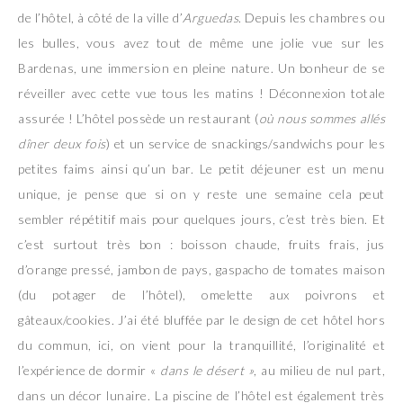
de l’hôtel, à côté de la ville d’
Arguedas
. Depuis les chambres ou
les bulles, vous avez tout de même une jolie vue sur les
Bardenas, une immersion en pleine nature. Un bonheur de se
réveiller avec cette vue tous les matins ! Déconnexion totale
assurée ! L’hôtel possède un restaurant (
où nous sommes allés
dîner deux fois
) et un service de snackings/sandwichs pour les
petites faims ainsi qu’un bar. Le petit déjeuner est un menu
unique, je pense que si on y reste une semaine cela peut
sembler répétitif mais pour quelques jours, c’est très bien. Et
c’est surtout très bon : boisson chaude, fruits frais, jus
d’orange pressé, jambon de pays, gaspacho de tomates maison
(du potager de l’hôtel), omelette aux poivrons et
gâteaux/cookies. J’ai été bluffée par le design de cet hôtel hors
du commun, ici, on vient pour la tranquillité, l’originalité et
l’expérience de dormir «
dans le désert »
, au milieu de nul part,
dans un décor lunaire. La piscine de l’hôtel est également très