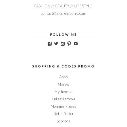
FASHION // BEAUTY // LIFESTYLE
contact@elodieinparis.com
FOLLOW ME
Voir
Voir
Voir
Voir
Voir
le
le
le
le
le
profil
profil
profil
profil
profil
de
de
de
de
de
Elodieinparis
Elodieinparis
Elodieinparis
Elodieinparis
Elodieinparis
sur
sur
sur
sur
sur
SHOPPING & CODES PROMO
Facebook
Twitter
Instagram
Pinterest
YouTube
Asos
Mango
Mytheresa
Luisaviaroma
Monnier Frères
Net a Porter
Sephora