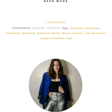
READ MORE
4 COMMENTS
CATEGORIES:
BEAUTÉ
,
VOYAGES
Tags:
amsterdam
,
architecture
hollandaise
,
hollandais
,
Nederland
,
Rituals
,
Rituals cosmetics
,
vélo amsterdam
,
voyage amsterdam
,
Yoga