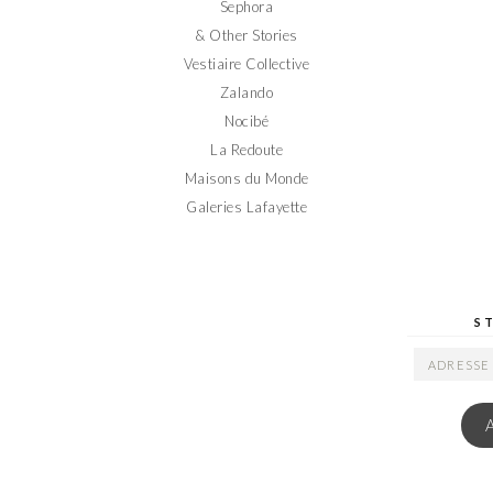
Sephora
& Other Stories
Vestiaire Collective
Zalando
Nocibé
La Redoute
Maisons du Monde
Galeries Lafayette
S
ADRESSE
EMAIL