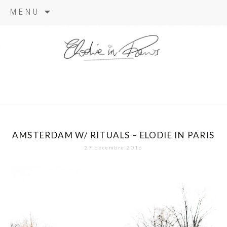
Aller
MENU
au
contenu
elodie in
paris
AMSTERDAM W/ RITUALS – ELODIE IN PARIS
27 décembre 2016