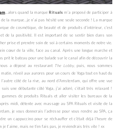
dam
…alors quand la marque
Rituals
m’a proposé de participer à
s de la marque…je n’ai pas hésité une seule seconde ! La marque
rque de cosmétique, de beauté et de produits d’intérieur, c’est
et de la positivité. Il est important de se sentir bien dans son
her prise et prendre soin de soi à certains moments de notre vie.
lein cœur de la ville, face au canal. Après une longue marche et
 prit le bateau pour une balade sur le canal afin de découvrir la
u nous a déposé au restaurant
The Lobby
, puis, nous sommes
n matin, réveil aux aurores pour un cours de Yoga tout en haut du
e l’autre côté de la rive, au nord d’Amsterdam, qui offre une vue
suis une débutante côté Yoga, j’ai adoré, c’était très relaxant !
 gammes de produits Rituals et aller visiter les bureaux de la
rès midi, détente avec massage au SPA Rituals et visite de la
terdam, je vous donnerais l’adresse pour vous rendre au SPA, ça
dre un cappuccino pour se réchauffer et c’était déjà l’heure de
e t’aime, mais ne t’en fais pas, je reviendrais très vite ! xx