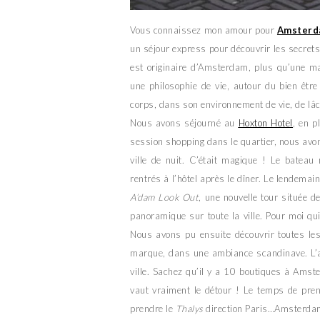
Vous connaissez mon amour pour
Amster
un séjour express pour découvrir les secret
est originaire d’Amsterdam, plus qu’une ma
une philosophie de vie, autour du bien être 
corps, dans son environnement de vie, de lâc
Nous avons séjourné au
Hoxton Hotel
, en p
session shopping dans le quartier, nous avons
ville de nuit. C’était magique ! Le batea
rentrés à l’hôtel après le dîner. Le lendemai
A’dam Look Out
, une nouvelle tour située d
panoramique sur toute la ville. Pour moi qui 
Nous avons pu ensuite découvrir toutes les
marque, dans une ambiance scandinave. L’ap
ville. Sachez qu’il y a 10 boutiques à Ams
vaut vraiment le détour ! Le temps de pren
prendre le
Thalys
direction Paris…Amsterdam j