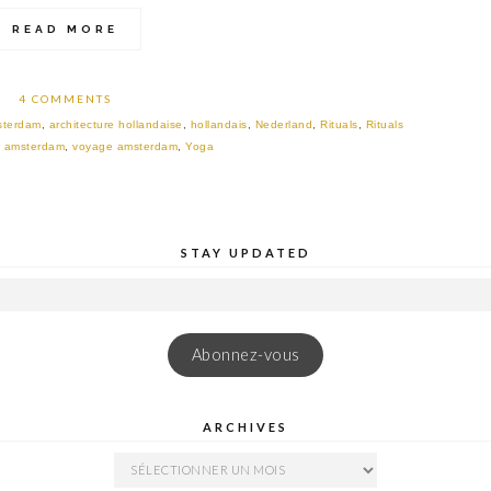
READ MORE
4 COMMENTS
sterdam
,
architecture hollandaise
,
hollandais
,
Nederland
,
Rituals
,
Rituals
o amsterdam
,
voyage amsterdam
,
Yoga
STAY UPDATED
Abonnez-vous
ARCHIVES
ARCHIVES