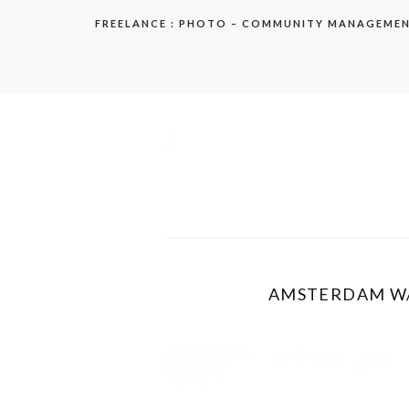
Aller
FREELANCE : PHOTO – COMMUNITY MANAGEME
au
contenu
elodie
AMSTERDAM W/ 