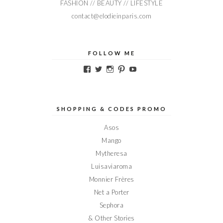
FASHION // BEAUTY // LIFESTYLE
contact@elodieinparis.com
FOLLOW ME
Voir
Voir
Voir
Voir
Voir
le
le
le
le
le
profil
profil
profil
profil
profil
de
de
de
de
de
Elodieinparis
Elodieinparis
Elodieinparis
Elodieinparis
Elodieinparis
sur
sur
sur
sur
sur
SHOPPING & CODES PROMO
Facebook
Twitter
Instagram
Pinterest
YouTube
Asos
Mango
Mytheresa
Luisaviaroma
Monnier Frères
Net a Porter
Sephora
& Other Stories