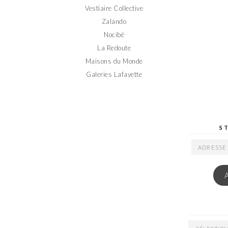
Vestiaire Collective
Zalando
Nocibé
La Redoute
Maisons du Monde
Galeries Lafayette
S
ADRESSE
EMAIL
ARCHIVES