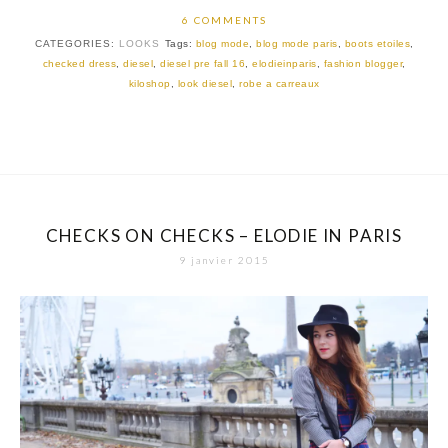
6 COMMENTS
CATEGORIES:
LOOKS
Tags:
blog mode
,
blog mode paris
,
boots etoiles
,
checked dress
,
diesel
,
diesel pre fall 16
,
elodieinparis
,
fashion blogger
,
kiloshop
,
look diesel
,
robe a carreaux
CHECKS ON CHECKS – ELODIE IN PARIS
9 janvier 2015