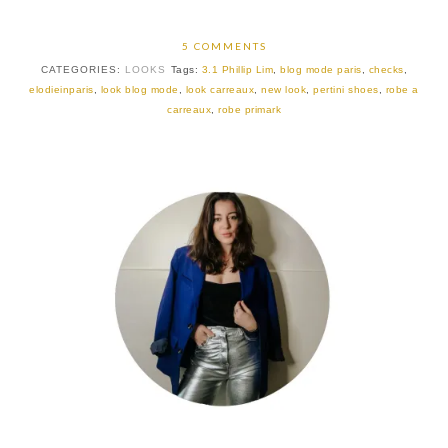
5 COMMENTS
CATEGORIES:
LOOKS
Tags:
3.1 Phillip Lim
,
blog mode paris
,
checks
,
elodieinparis
,
look blog mode
,
look carreaux
,
new look
,
pertini shoes
,
robe a
carreaux
,
robe primark