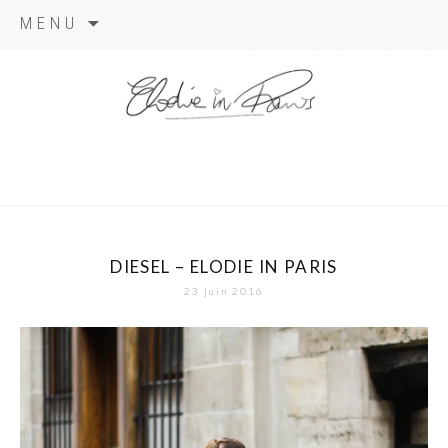
Aller
MENU
au
contenu
elodie in
paris
DIESEL – ELODIE IN PARIS
23 juin 2016