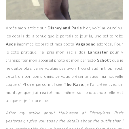
Après mon article sur
Disneyland Paris
hier, voici aujourd’hui
les details de la tenue que je portais ce jour là, une petite robe
Asos
imprimée leopard et mes boots
Vagabond
adorées. Pour
le côté pratique, j’ai pris mon sac à dos
Lancaster
pour y
transporter mon appareil photo et mon perfecto
Schott
que je
ne quitte plus. Je ne voulais pas avoir trop chaud ni trop froid,
c’etait un bon compromis. Je vous présente aussi ma nouvelle
coque d’iPhone personnalisée
The Kase
, je l’ai créée avec un
montage que j’ai réalisé moi même sur photoshop, elle est
unique et je l’adore ! xx
After my article about Halloween at Disneyland Paris
yesterday, I give you today the details about the outfit that I
was wearing this day : a leopard printed dress from Asos, my