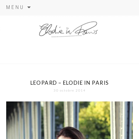
Aller
MENU
au
contenu
elodie in
paris
LEOPARD – ELODIE IN PARIS
30 octobre 2014