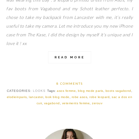
fav boots from Vagabond and my Schott leather perfecto. I
chose to take my backpack from Lancaster with me, it’s really
useful to take my camera. Let me introduce you my new iPhone
case from The Kase, I did the design by myself it’s unique and I
love it ! xx
READ MORE
8 COMMENTS
CATEGORIES:
LOOKS
Tags:
asos femme
,
blog mode paris
,
boots vagabond
,
elodieinparis
,
lancaster
,
look blog mode
,
robe asos
,
robe leopard
,
sac a dos en
cuir
,
vagabond
,
vetements femme
,
zerouv