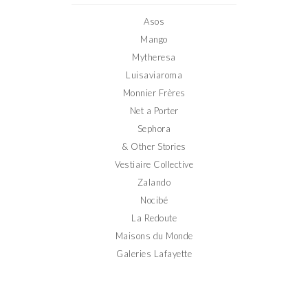
Facebook
Twitter
Instagram
Pinterest
YouTube
Asos
Mango
Mytheresa
Luisaviaroma
Monnier Frères
Net a Porter
Sephora
& Other Stories
Vestiaire Collective
Zalando
Nocibé
La Redoute
Maisons du Monde
Galeries Lafayette