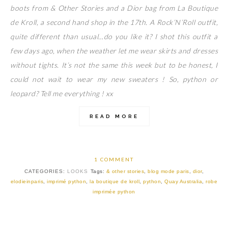
boots from & Other Stories and a Dior bag from La Boutique
de Kroll, a second hand shop in the 17th. A Rock’N’Roll outfit,
quite different than usual…do you like it? I shot this outfit a
few days ago, when the weather let me wear skirts and dresses
without tights. It’s not the same this week but to be honest, I
could not wait to wear my new sweaters ! So, python or
leopard? Tell me everything ! xx
READ MORE
1 COMMENT
CATEGORIES:
LOOKS
Tags:
& other stories
,
blog mode paris
,
dior
,
elodieinparis
,
imprimé python
,
la boutique de kroll
,
python
,
Quay Australia
,
robe
imprimée python