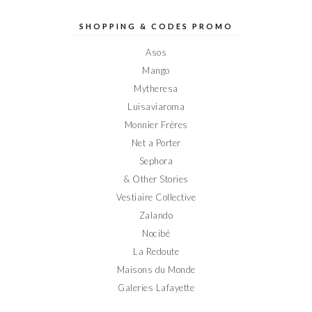
de
de
de
de
de
Elodieinparis
Elodieinparis
Elodieinparis
Elodieinparis
Elodieinparis
sur
sur
sur
sur
sur
SHOPPING & CODES PROMO
Facebook
Twitter
Instagram
Pinterest
YouTube
Asos
Mango
Mytheresa
Luisaviaroma
Monnier Frères
Net a Porter
Sephora
& Other Stories
Vestiaire Collective
Zalando
Nocibé
La Redoute
Maisons du Monde
Galeries Lafayette