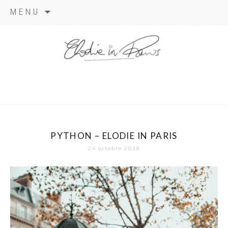
Aller
MENU
au
contenu
elodie in
paris
PYTHON – ELODIE IN PARIS
24 octobre 2018