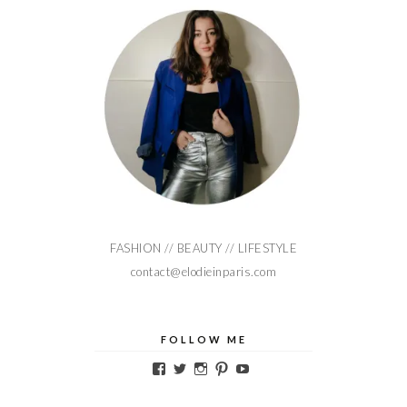
FASHION // BEAUTY // LIFESTYLE
contact@elodieinparis.com
FOLLOW ME
Voir
Voir
Voir
Voir
Voir
le
le
le
le
le
profil
profil
profil
profil
profil