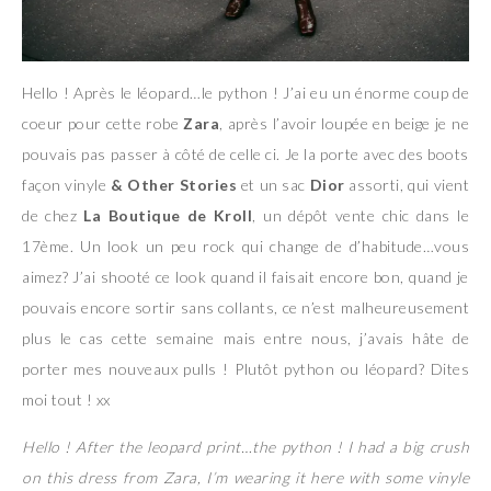
Hello ! Après le léopard…le python ! J’ai eu un énorme coup de
coeur pour cette robe
Zara
, après l’avoir loupée en beige je ne
pouvais pas passer à côté de celle ci. Je la porte avec des boots
façon vinyle
& Other Stories
et un sac
Dior
assorti, qui vient
de chez
La Boutique de Kroll
, un dépôt vente chic dans le
17ème. Un look un peu rock qui change de d’habitude…vous
aimez? J’ai shooté ce look quand il faisait encore bon, quand je
pouvais encore sortir sans collants, ce n’est malheureusement
plus le cas cette semaine mais entre nous, j’avais hâte de
porter mes nouveaux pulls ! Plutôt python ou léopard? Dites
moi tout ! xx
Hello ! After the leopard print…the python ! I had a big crush
on this dress from Zara, I’m wearing it here with some vinyle