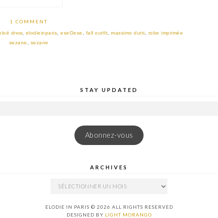
1 COMMENT
hloé drew
,
elodieinparis
,
eseOese
,
fall outfit
,
massimo dutti
,
robe imprimée
sezane
,
sezane
STAY UPDATED
Abonnez-vous
ARCHIVES
ARCHIVES
ELODIE IN PARIS © 2026 ALL RIGHTS RESERVED
DESIGNED BY
LIGHT MORANGO