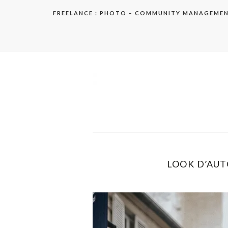
Aller
FREELANCE : PHOTO – COMMUNITY MANAGEME
au
contenu
elodie
LOOK D’AUT