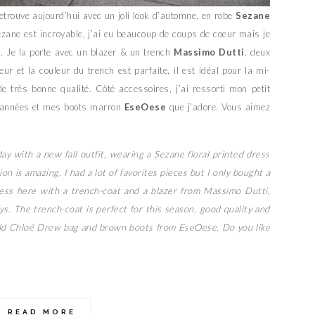
etrouve aujourd’hui avec un joli look d’automne, en robe
Sezane
Sezane est incroyable, j’ai eu beaucoup de coups de coeur mais je
. Je la porte avec un blazer & un trench
Massimo Dutti
, deux
eur et la couleur du trench est parfaite, il est idéal pour la mi-
 de très bonne qualité. Côté accessoires, j’ai ressorti mon petit
s années et mes boots marron
EseOese
que j’adore. Vous aimez
day with a new fall outfit, wearing a Sezane floral printed dress
 is amazing, I had a lot of favorites pieces but I only bought a
ess here with a trench-coat and a blazer from Massimo Dutti,
ys. The trench-coat is perfect for this season, good quality and
 old Chloé Drew bag and brown boots from EseOese. Do you like
READ MORE