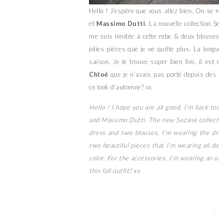
Hello ! J’espère que vous allez bien. On se r
et
Massimo Dutti
. La nouvelle collection 
me suis limitée à cette robe & deux blouses
jolies pièces que je ne quitte plus. La longu
saison. Je le trouve super bien fini, il est
Chloé
que je n’avais pas porté depuis de
ce look d’automne? xx
Hello ! I hope you are all good. I’m back to
and Massimo Dutti. The new Sezane collection
dress and two blouses. I’m wearing the dr
two beautiful pieces that I’m wearing all da
color. For the accessories, I’m wearing an
this fall outfit? xx