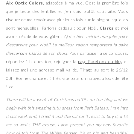
Aix Optix Colors
, adaptées à ma vue. C’est la première fois
que je teste des lentilles et j’en suis plutôt satisfaite. Vous
risquez de me revoir avec plusieurs fois sur le blog puisqu’elles
sont mensuelles. Parlons cadeau : pour Noël,
Clarks
et moi
avons décidé de vous gâter :
Qui a bien mérité une jolie paire
d’escarpins pour Noël? La meilleur raison remportera la paire
d’
escarpins
Clarks de son choix.
Pour participer à ce concours,
répondez à la question, rejoignez la
page Facebook du blog
et
laissez moi une adresse mail valide. Tirage au sort le 26/12
00h. Bonne chance et à très vite pour un nouveau look de fête
! xx
There will be a week of Christmas outfits on the blog and we
begin with this amazing tutu dress from Petit Bateau. I ran into
it last week end, I tried it and then…I can’t resist to buy it, it fit
me so well ! THE excuse. I also present you my new favorite
bow clutch from The White Pepper, it’s so big and beautiful.