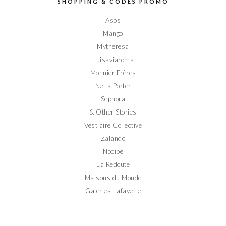
sur
sur
sur
sur
sur
SHOPPING & CODES PROMO
Facebook
Twitter
Instagram
Pinterest
YouTube
Asos
Mango
Mytheresa
Luisaviaroma
Monnier Frères
Net a Porter
Sephora
& Other Stories
Vestiaire Collective
Zalando
Nocibé
La Redoute
Maisons du Monde
Galeries Lafayette