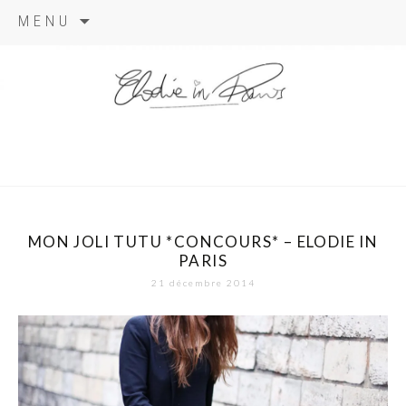
Aller
MENU
au
contenu
elodie in
paris
MON JOLI TUTU *CONCOURS* – ELODIE IN
PARIS
21 décembre 2014