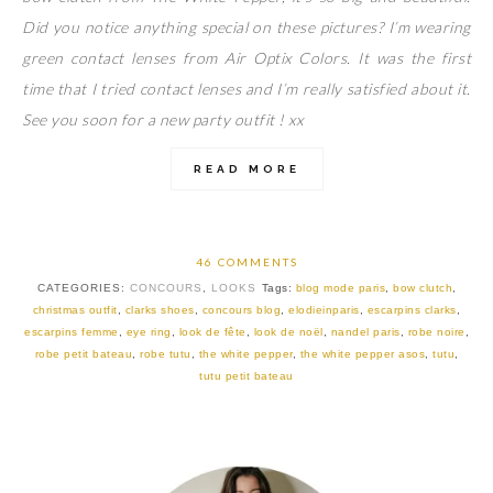
Did you notice anything special on these pictures? I’m wearing
green contact lenses from Air Optix Colors. It was the first
time that I tried contact lenses and I’m really satisfied about it.
See you soon for a new party outfit ! xx
READ MORE
46 COMMENTS
CATEGORIES:
CONCOURS
,
LOOKS
Tags:
blog mode paris
,
bow clutch
,
christmas outfit
,
clarks shoes
,
concours blog
,
elodieinparis
,
escarpins clarks
,
escarpins femme
,
eye ring
,
look de fête
,
look de noël
,
nandel paris
,
robe noire
,
robe petit bateau
,
robe tutu
,
the white pepper
,
the white pepper asos
,
tutu
,
tutu petit bateau