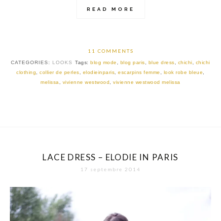
READ MORE
11 COMMENTS
CATEGORIES:
LOOKS
Tags:
blog mode
,
blog paris
,
blue dress
,
chichi
,
chichi
clothing
,
collier de perles
,
elodieinparis
,
escarpins femme
,
look robe bleue
,
melissa
,
vivienne westwood
,
vivienne westwood melissa
LACE DRESS – ELODIE IN PARIS
17 septembre 2014