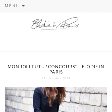
Aller
MENU
au
contenu
elodie in
paris
MON JOLI TUTU *CONCOURS* – ELODIE IN
PARIS
21 décembre 2014