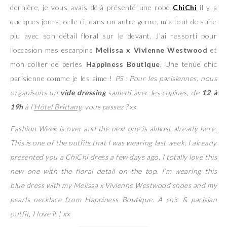
dernière, je vous avais déjà présenté une robe
ChiChi
il y a
quelques jours, celle ci, dans un autre genre, m’a tout de suite
plu avec son détail floral sur le devant. J’ai ressorti pour
l’occasion mes escarpins
Melissa x Vivienne Westwood
et
mon collier de perles
Happiness Boutique
. Une tenue chic
parisienne comme je les aime !
PS : Pour les parisiennes, nous
organisons un
vide dressing
samedi avec les copines, de
12 à
19h
à l’
Hôtel Brittany
, vous passez ?
xx
Fashion Week is over and the next one is almost already here.
This is one of the outfits that I was wearing last week, I already
presented you a ChiChi dress a few days ago, I totally love this
new one with the floral detail on the top. I’m wearing this
blue dress with my Melissa x Vivienne Westwood shoes and my
pearls necklace from Happiness Boutique. A chic & parisian
outfit, I love it ! xx