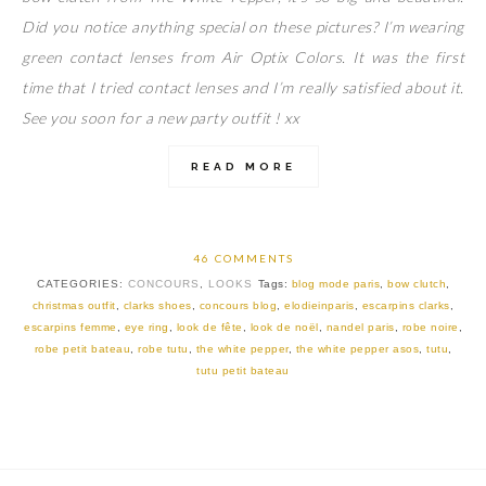
Did you notice anything special on these pictures? I’m wearing
green contact lenses from Air Optix Colors. It was the first
time that I tried contact lenses and I’m really satisfied about it.
See you soon for a new party outfit ! xx
READ MORE
46 COMMENTS
CATEGORIES:
CONCOURS
,
LOOKS
Tags:
blog mode paris
,
bow clutch
,
christmas outfit
,
clarks shoes
,
concours blog
,
elodieinparis
,
escarpins clarks
,
escarpins femme
,
eye ring
,
look de fête
,
look de noël
,
nandel paris
,
robe noire
,
robe petit bateau
,
robe tutu
,
the white pepper
,
the white pepper asos
,
tutu
,
tutu petit bateau