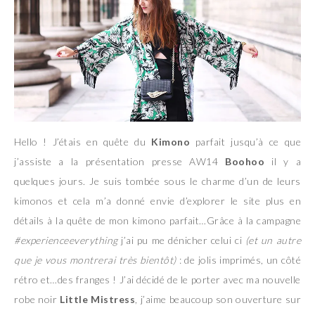
Hello ! J’étais en quête du
Kimono
parfait jusqu’à ce que
j’assiste a la présentation presse AW14
Boohoo
il y a
quelques jours. Je suis tombée sous le charme d’un de leurs
kimonos et cela m’a donné envie d’explorer le site plus en
détails à la quête de mon kimono parfait…Grâce à la campagne
#experienceeverything
j’ai pu me dénicher celui ci
(et un autre
que je vous montrerai très bientôt)
: de jolis imprimés, un côté
rétro et…des franges ! J’ai décidé de le porter avec ma nouvelle
robe noir
Little Mistress
, j’aime beaucoup son ouverture sur