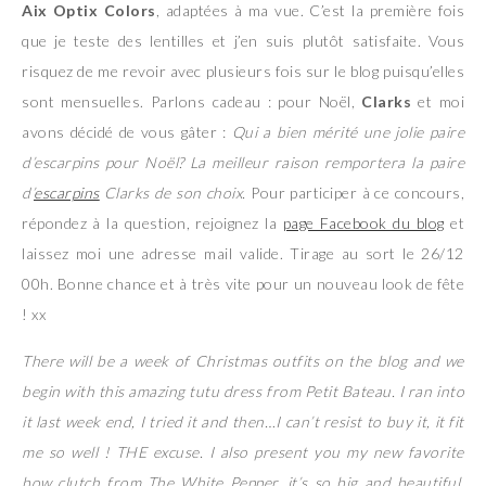
Aix Optix Colors
, adaptées à ma vue. C’est la première fois
que je teste des lentilles et j’en suis plutôt satisfaite. Vous
risquez de me revoir avec plusieurs fois sur le blog puisqu’elles
sont mensuelles. Parlons cadeau : pour Noël,
Clarks
et moi
avons décidé de vous gâter :
Qui a bien mérité une jolie paire
d’escarpins pour Noël? La meilleur raison remportera la paire
d’
escarpins
Clarks de son choix.
Pour participer à ce concours,
répondez à la question, rejoignez la
page Facebook du blog
et
laissez moi une adresse mail valide. Tirage au sort le 26/12
00h. Bonne chance et à très vite pour un nouveau look de fête
! xx
There will be a week of Christmas outfits on the blog and we
begin with this amazing tutu dress from Petit Bateau. I ran into
it last week end, I tried it and then…I can’t resist to buy it, it fit
me so well ! THE excuse. I also present you my new favorite
bow clutch from The White Pepper, it’s so big and beautiful.