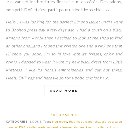
le devant et les broderies florales sur les côtés. Des talons,
mon petit DVF et c’est partit pour un look bobo chic ! xx
Hello ! I was looking for the perfect kimono jacket until I went
to Boohoo press day a few days ago. I had a crush on a black
Kimono from AW14 then I decided to look at the shop to find
an other one…and I found this printed one and a pink one that
I’ll show you soon. I’m so in love with its fringes, color and
prints. I decided to wear it with my new black dress from Little
Mistress, I like its florals embroideries and cut out thing.
Heels, DVF bag and here we go for a bobo chic look ! xx
READ MORE
10 COMMENTS
CATEGORIES:
LOOKS
Tags:
blog mode
,
blog mode paris
,
chaussures a talon
femme
,
DVF
,
elodieinparis
,
escarpins femme
,
kimono
,
kimono a fleurs
,
kimono