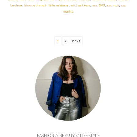
boohoo
,
kimono frangé
,
little mistress
,
michael kors
,
sac DVF
,
sac noir
,
san
marina
1
2
next
FASHION // BEAUTY // LIFESTYLE