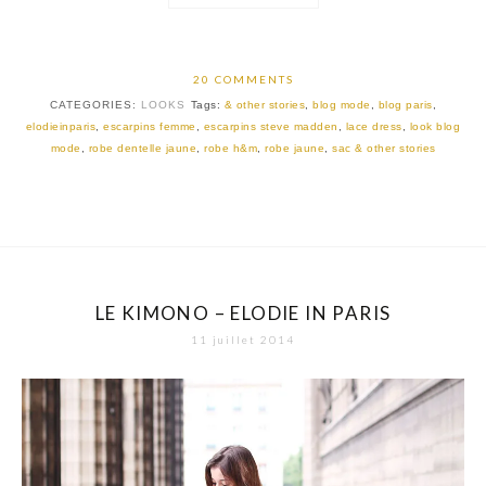
20 COMMENTS
CATEGORIES:
LOOKS
Tags:
& other stories
,
blog mode
,
blog paris
,
elodieinparis
,
escarpins femme
,
escarpins steve madden
,
lace dress
,
look blog
mode
,
robe dentelle jaune
,
robe h&m
,
robe jaune
,
sac & other stories
LE KIMONO – ELODIE IN PARIS
11 juillet 2014