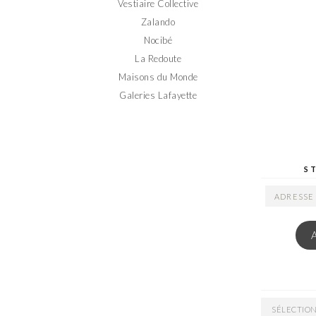
Vestiaire Collective
Zalando
Nocibé
La Redoute
Maisons du Monde
Galeries Lafayette
S
ADRESSE
EMAIL
ARCHIVES