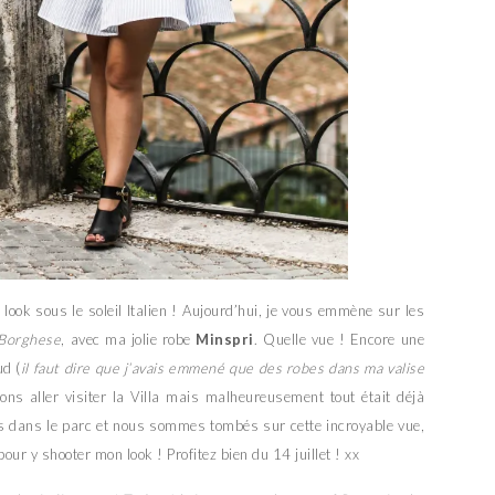
ook sous le soleil Italien ! Aujourd’hui, je vous emmène sur les
 Borghese
, avec ma jolie robe
Minspri
. Quelle vue ! Encore une
ud (
il faut dire que j’avais emmené que des robes dans ma valise
ions aller visiter la Villa mais malheureusement tout était déjà
dans le parc et nous sommes tombés sur cette incroyable vue,
pour y shooter mon look ! Profitez bien du 14 juillet ! xx