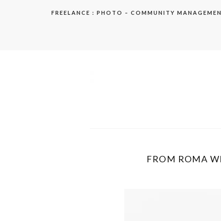
Aller
FREELANCE : PHOTO – COMMUNITY MANAGEME
au
contenu
elodie
FROM ROMA WIT