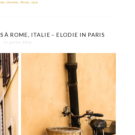
obe chemise
,
Roma
,
zara
S À ROME, ITALIE – ELODIE IN PARIS
11 juillet 2016