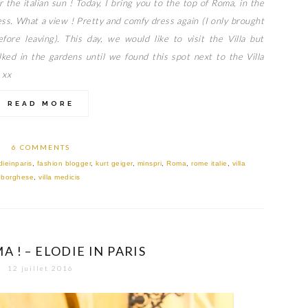
 the italian sun ! Today, I bring you to the top of Roma, in the
ss. What a view ! Pretty and comfy dress again (I only brought
ore leaving). This day, we would like to visit the Villa but
lked in the gardens until we found this spot next to the Villa
 xx
READ MORE
6 COMMENTS
dieinparis
,
fashion blogger
,
kurt geiger
,
minspri
,
Roma
,
rome italie
,
villa
borghese
,
villa medicis
A ! – ELODIE IN PARIS
12 juillet 2016