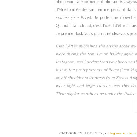
photo vous a énormément plu sur
Instagra
d’être tombée dessus, en me perdant dans 
comme ça à Paris
). Je porte une robe-che
Quand il fait chaud, c’est l’idéal d’être à l’a
ce premier look vous plaira, rendez-vous jeudi
Ciao ! After publishing the article about my
wore during the trip. I’m on holiday again in
Instagram, and I understand why because thi
lost in the pretty streets of Roma (I could g
an off-shoulder shirt dress from Zara and m
wear light and large clothes…and this dres
Thursday for an other one under the italian 
CATEGORIES:
LOOKS
Tags:
blog mode
,
ciao r