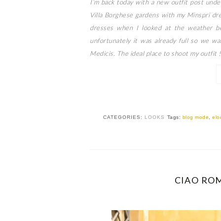
I’m back today with a new outfit post under
Villa Borghese gardens with my Minspri dre
dresses when I looked at the weather bef
unfortunately it was already full so we wa
Medicis. The ideal place to shoot my outfit !
CATEGORIES:
LOOKS
Tags:
blog mode
,
elo
CIAO ROM