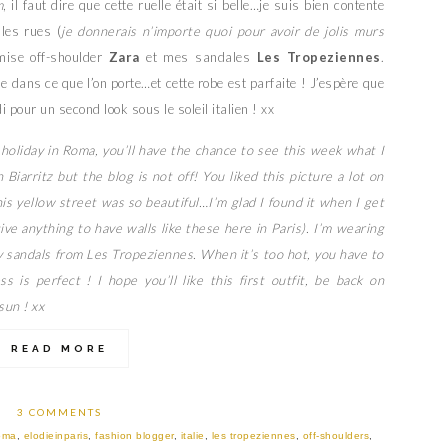
m
, il faut dire que cette ruelle était si belle…je suis bien contente
les rues (
je donnerais n’importe quoi pour avoir de jolis murs
mise off-shoulder
Zara
et mes sandales
Les Tropeziennes
.
ise dans ce que l’on porte…et cette robe est parfaite ! J’espère que
 pour un second look sous le soleil italien ! xx
 holiday in Roma, you’ll have the chance to see this week what I
 Biarritz but the blog is not off! You liked this picture a lot on
s yellow street was so beautiful…I’m glad I found it when I get
ive anything to have walls like these here in Paris). I’m wearing
y sandals from Les Tropeziennes. When it’s too hot, you have to
s is perfect ! I hope you’ll like this first outfit, be back on
sun ! xx
READ MORE
3 COMMENTS
oma
,
elodieinparis
,
fashion blogger
,
italie
,
les tropeziennes
,
off-shoulders
,