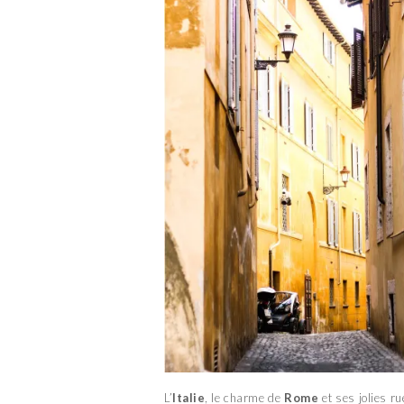
L’
Italie
, le charme de
Rome
et ses jolies ru