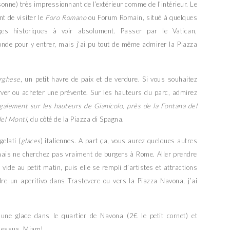
onne) très impressionnant de l’extérieur comme de l’intérieur. Le
t de visiter le
Foro Romano
ou Forum Romain, situé à quelques
ges historiques à voir absolument. Passer par le Vatican,
de pour y entrer, mais j’ai pu tout de même admirer la Piazza
orghese
, un petit havre de paix et de verdure. Si vous souhaitez
éserver ou acheter une prévente. Sur les hauteurs du parc, admirez
galement sur les hauteurs de Gianicolo, près de la Fontana del
del Monti
, du côté de la Piazza di Spagna.
elati (
glaces
) italiennes. A part ça, vous aurez quelques autres
mais ne cherchez pas vraiment de burgers à Rome. Aller prendre
vide au petit matin, puis elle se rempli d’artistes et attractions
re un aperitivo dans Trastevere ou vers la Piazza Navona, j’ai
ne glace dans le quartier de Navona (2€ le petit cornet) et
t dessus. Miam!