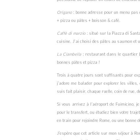
Origano
: bonne adresse pour un menu pas c
+ pizza ou pâtes + boisson & café.
Caffè di marzio
: situé sur la Piazza di San
cuisine. J’ai choisi des pâtes au saumon et u
La Ciambella
: restaurant dans le quartier 
bonnes pâtes et pizza !
Trois à quatre jours sont suffisants pour ex
j’adore me balader pour explorer les ville
suis fait plaisir, chaque ruelle, coin de rue, 
Si vous arrivez à l’aéroport de Fuimicino, j
pour le transfert, ou étudiez bien votre traj
en train pour rejoindre Rome, ou une bonne d
J’espère que cet article sur mon séjour à Ro