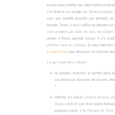
mi-juin pour profiter du soleil italien et dé
J’ai réservé un voyage via
Showroomprive
à
avec une navette gratuite qui permets un
journée. Sinon, il vous suffira de prendre un 
n’en vendent pas dans les bus, les tickets
rendre à Rome, période creuse, il n’y avait
d’entrer dans le Colisée
). Si vous cherchez
Expedia Hotel
pour découvrir la sélection des 
Ce qu’il faut faire à Rome :
Se balader, marcher, se perdre dans le
ses terrasses bourrées de charme. Mon 
!
Admirer les places (
Piazza Venezia, Pi
(la plus belle!)
) avec leurs jolies fontain
quelques euros à la
Fontana di Trevì
,