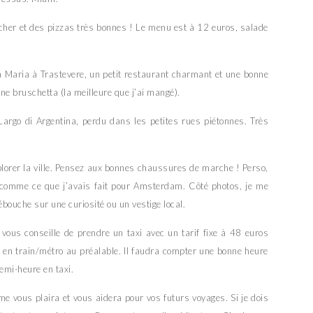
her et des pizzas très bonnes ! Le menu est à 12 euros, salade
ta Maria à Trastevere, un petit restaurant charmant et une bonne
ne bruschetta (la meilleure que j’ai mangé).
Largo di Argentina, perdu dans les petites rues piétonnes. Très
plorer la ville. Pensez aux bonnes chaussures de marche ! Perso,
s, comme ce que j’avais fait pour Amsterdam. Côté photos, je me
débouche sur une curiosité ou un vestige local.
e vous conseille de prendre un taxi avec un tarif fixe à 48 euros
et en train/métro au préalable. Il faudra compter une bonne heure
emi-heure en taxi.
me vous plaira et vous aidera pour vos futurs voyages. Si je dois