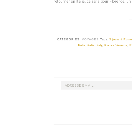
retourner en Italie, ce sera pour Florence, u
CATEGORIES:
VOYAGES
Tags:
5 jours à Rome
Italia
,
italie
,
italy
,
Piazza Venezia
,
R
ADRESSE
EMAIL