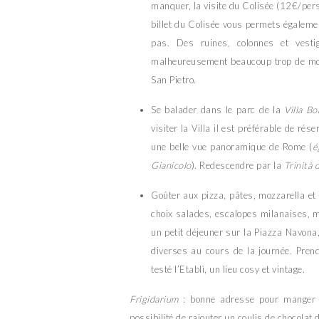
manquer, la visite du Colisée (12€/pers
billet du Colisée vous permets égalemen
pas. Des ruines, colonnes et vesti
malheureusement beaucoup trop de mon
San Pietro.
Se balader dans le parc de la
Villa B
visiter la Villa il est préférable de r
une belle vue panoramique de Rome (
é
Gianicolo
). Redescendre par la
Trinità 
Goûter aux pizza, pâtes, mozzarella et g
choix salades, escalopes milanaises, 
un petit déjeuner sur la Piazza Navona, 
diverses au cours de la journée. Prend
testé l’Etablì, un lieu cosy et vintage.
Frigidarium
: bonne adresse pour manger u
possibilité de rajouter un coulis de chocola