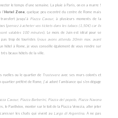
connecter le temps d’une semaine. La pluie à Paris, on en a marre !
 l’
Hotel Zone
, quelque peu excentré du centre de Rome mais
 transfert jusqu’à
Piazza Cavour
, à plusieurs moments de la
bus (
pensez à acheter vos tickets dans les tabacs (1,50€) car ils
 sont valables 100 minutes
). Le mois de Juin est idéal pour se
 pas trop de touristes (
nous avons attendu 30min max. avant
 un hôtel à Rome, je vous conseille également de vous rendre sur
très beaux hôtels de la ville.
s ruelles ou le quartier de
Trastevere
avec ses murs colorés et
quartier préféré de Rome, j’ai adoré l’ambiance qui s’en dégage
azza Cavour, Piazza Barberini, Piazza del popolo, Piazza Navona
es, le Panthéon, monter sur le toit de la Piazza Venezia, aller jeter
 caresser les chats qui vivent au
Largo di Argentina
. A ne pas