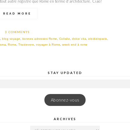
n tout autre registre que Rome en terme d’architecture. Ciao!
READ MORE
3 COMMENTS
,
blog voyage
,
bonnes adresses Rome
,
Colisée
,
dolce vita
,
elodieinparis
,
oma
,
Rome
,
Trastevere
,
voyager à Rome
,
week end à rome
STAY UPDATED
Abonnez-vous
ARCHIVES
ARCHIVES