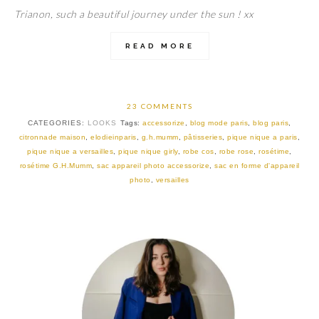
Trianon, such a beautiful journey under the sun ! xx
READ MORE
23 COMMENTS
CATEGORIES:
LOOKS
Tags:
accessorize
,
blog mode paris
,
blog paris
,
citronnade maison
,
elodieinparis
,
g.h.mumm
,
pâtisseries
,
pique nique a paris
,
pique nique a versailles
,
pique nique girly
,
robe cos
,
robe rose
,
rosétime
,
rosétime G.H.Mumm
,
sac appareil photo accessorize
,
sac en forme d'appareil
photo
,
versailles