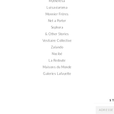
Mytheresa
Luisaviaroma
Monnier Frères
Net a Porter
Sephora
& Other Stories
Vestiaire Collective
Zalando
Nocibé
La Redoute
Maisons du Monde
Galeries Lafayette
S
ADRESSE