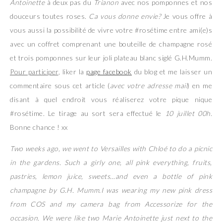
Antoinette
à deux pas du
Trianon
avec nos pomponnes et nos
douceurs toutes roses.
Ca vous donne envie?
Je vous offre à
vous aussi la possibilité de vivre votre #rosétime entre ami(e)s
avec un coffret comprenant une bouteille de champagne rosé
et trois pomponnes sur leur joli plateau blanc siglé G.H.Mumm.
Pour participer
, liker la
page facebook
du blog et me laisser un
commentaire sous cet article (
avec votre adresse mail
) en me
disant à quel endroit vous réaliserez votre pique nique
#rosétime. Le tirage au sort sera effectué le
10 juillet 00h
.
Bonne chance ! xx
Two weeks ago, we went to Versailles with Chloé to do a picnic
in the gardens. Such a girly one, all pink everything, fruits,
pastries, lemon juice, sweets…and even a bottle of pink
champagne by G.H. Mumm.I was wearing my new pink dress
from COS and my camera bag from Accessorize for the
occasion. We were like two Marie Antoinette just next to the