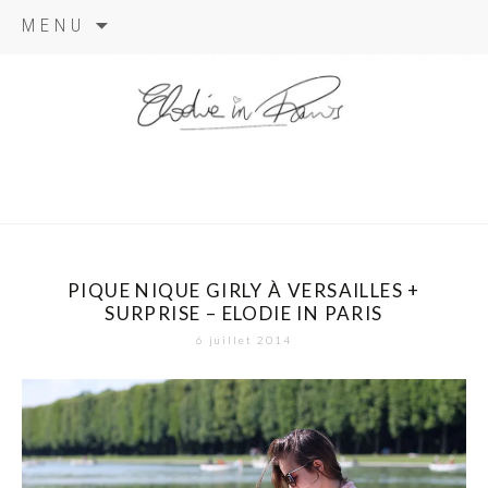
Aller
MENU
au
contenu
elodie in
paris
PIQUE NIQUE GIRLY À VERSAILLES +
SURPRISE – ELODIE IN PARIS
6 juillet 2014