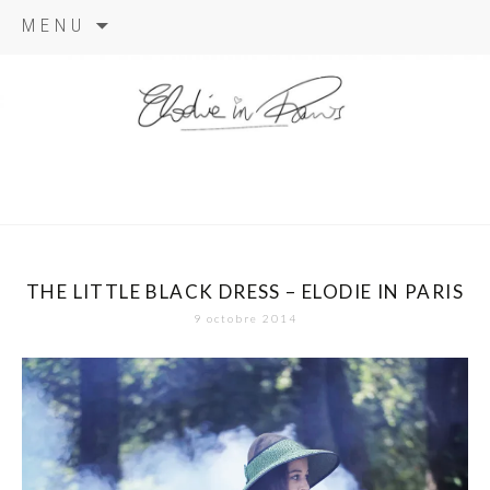
Aller
MENU
au
contenu
elodie in
paris
THE LITTLE BLACK DRESS – ELODIE IN PARIS
9 octobre 2014