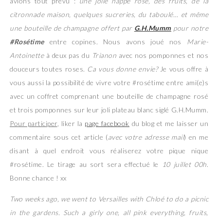
avions tout prévu :
une jolie nappe rose, des fruits, de la
citronnade maison, quelques sucreries, du taboulé… et même
une bouteille de champagne offert par
G.H.Mumm
pour notre
#Rosétime
entre copines. Nous avons joué nos
Marie-
Antoinette
à deux pas du
Trianon
avec nos pomponnes et nos
douceurs toutes roses.
Ca vous donne envie?
Je vous offre à
vous aussi la possibilité de vivre votre #rosétime entre ami(e)s
avec un coffret comprenant une bouteille de champagne rosé
et trois pomponnes sur leur joli plateau blanc siglé G.H.Mumm.
Pour participer
, liker la
page facebook
du blog et me laisser un
commentaire sous cet article (
avec votre adresse mail
) en me
disant à quel endroit vous réaliserez votre pique nique
#rosétime. Le tirage au sort sera effectué le
10 juillet 00h
.
Bonne chance ! xx
Two weeks ago, we went to Versailles with Chloé to do a picnic
in the gardens. Such a girly one, all pink everything, fruits,