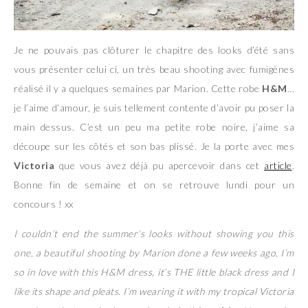
Je ne pouvais pas clôturer le chapitre des looks d’été sans
vous présenter celui ci, un très beau shooting avec fumigènes
réalisé il y a quelques semaines par Marion. Cette robe
H&M
…
je l’aime d’amour, je suis tellement contente d’avoir pu poser la
main dessus. C’est un peu ma petite robe noire, j’aime sa
découpe sur les côtés et son bas plissé. Je la porte avec mes
Victoria
que vous avez déjà pu apercevoir dans cet
article
.
Bonne fin de semaine et on se retrouve lundi pour un
concours ! xx
I couldn’t end the summer’s looks without showing you this
one, a beautiful shooting by Marion done a few weeks ago. I’m
so in love with this H&M dress, it’s THE little black dress and I
like its shape and pleats. I’m wearing it with my tropical Victoria