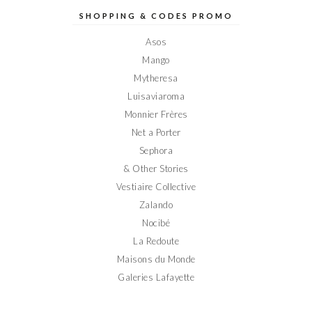
Elodieinparis
Elodieinparis
Elodieinparis
Elodieinparis
Elodieinparis
sur
sur
sur
sur
sur
SHOPPING & CODES PROMO
Facebook
Twitter
Instagram
Pinterest
YouTube
Asos
Mango
Mytheresa
Luisaviaroma
Monnier Frères
Net a Porter
Sephora
& Other Stories
Vestiaire Collective
Zalando
Nocibé
La Redoute
Maisons du Monde
Galeries Lafayette