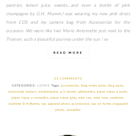
pastries, lemon juice, sweets…and even a bottle of pink
champagne by G.H. Mumm.I was wearing my new pink dress
from COS and my camera bag from Accessorize for the
occasion. We were like two Marie Antoinette just next to the
Trianon, such a beautiful journey under the sun ! xx
READ MORE
23 COMMENTS
CATEGORIES:
LOOKS
Tags:
accessorize
,
blog mode paris
,
blog paris
,
citronnade maison
,
elodieinparis
,
g.h.mumm
,
pâtisseries
,
pique nique a paris
,
pique nique a versailles
,
pique nique girly
,
robe cos
,
robe rose
,
rosétime
,
rosétime G.H.Mumm
,
sac appareil photo accessorize
,
sac en forme d'appareil
photo
,
versailles