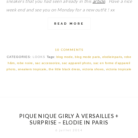
sneakers that you had seen already in this
article
. Have a nice
week end and see you on Monday for a new outfit ! xx
READ MORE
10 COMMENTS
CATEGORIES:
LOOKS
Tags:
blog mode
,
blog mode paris
,
elodieinparis
,
robe
h&m
,
robe noire
,
sac accessorize
,
sac appareil photo
,
sac en forme d'appareil
photo
,
sneakers tropicale
,
the little black dress
,
victoria shoes
,
victoria tropicale
PIQUE NIQUE GIRLY À VERSAILLES +
SURPRISE – ELODIE IN PARIS
6 juillet 2014