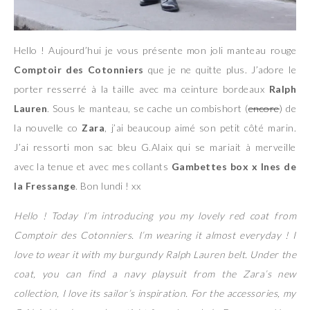
Hello ! Aujourd’hui je vous présente mon joli manteau rouge
Comptoir des Cotonniers
que je ne quitte plus. J’adore le
porter resserré à la taille avec ma ceinture bordeaux
Ralph
Lauren
. Sous le manteau, se cache un combishort (
encore
) de
la nouvelle co
Zara
, j’ai beaucoup aimé son petit côté marin.
J’ai ressorti mon sac bleu G.Alaix qui se mariait à merveille
avec la tenue et avec mes collants
Gambettes box x Ines de
la Fressange
. Bon lundi ! xx
Hello ! Today I’m introducing you my lovely red coat from
Comptoir des Cotonniers. I’m wearing it almost everyday ! I
love to wear it with my burgundy Ralph Lauren belt. Under the
coat, you can find a navy playsuit from the Zara’s new
collection, I love its sailor’s inspiration. For the accessories, my