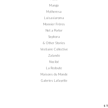
Mango
Mytheresa
Luisaviaroma
Monnier Frères
Net a Porter
Sephora
& Other Stories
Vestiaire Collective
Zalando
Nocibé
La Redoute
Maisons du Monde
Galeries Lafayette
S