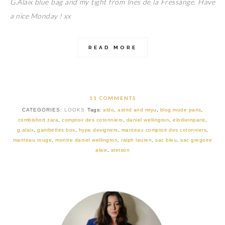
G.Alaix blue bag and my tight from Ines de la Fressange. Have
a nice Monday ! xx
READ MORE
11 COMMENTS
CATEGORIES:
LOOKS
Tags:
aldo
,
astrid and miyu
,
blog mode paris
,
combishort zara
,
comptoir des cotonniers
,
daniel wellington
,
elodieinparis
,
g.alaix
,
gambettes box
,
hype designers
,
manteau comptoir des cotonniers
,
manteau rouge
,
montre daniel wellington
,
ralph lauren
,
sac bleu
,
sac gregoire
alaix
,
stetson