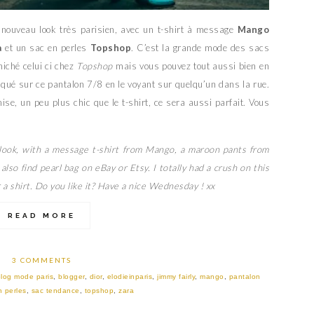
 nouveau look très parisien, avec un t-shirt à message
Mango
a
et un sac en perles
Topshop
. C’est la grande mode des sacs
niché celui ci chez
Topshop
mais vous pouvez tout aussi bien en
raqué sur ce pantalon 7/8 en le voyant sur quelqu’un dans la rue.
ise, un peu plus chic que le t-shirt, ce sera aussi parfait. Vous
 look, with a message t-shirt from Mango, a maroon pants from
lso find pearl bag on eBay or Etsy. I totally had a crush on this
or a shirt. Do you like it? Have a nice Wednesday ! xx
READ MORE
3 COMMENTS
blog mode paris
,
blogger
,
dior
,
elodieinparis
,
jimmy fairly
,
mango
,
pantalon
n perles
,
sac tendance
,
topshop
,
zara