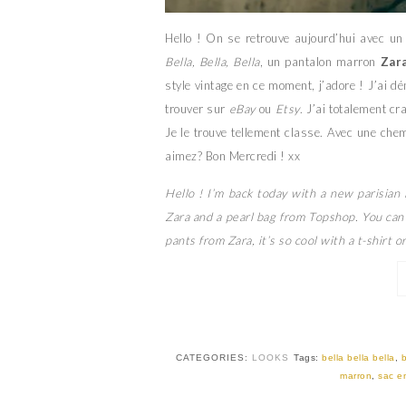
Hello ! On se retrouve aujourd’hui avec un
Bella, Bella, Bella
, un pantalon marron
Zar
style vintage en ce moment, j’adore ! J’ai dé
trouver sur
eBay
ou
Etsy
. J’ai totalement c
Je le trouve tellement classe. Avec une chem
aimez? Bon Mercredi ! xx
Hello ! I’m back today with a new parisian
Zara and a pearl bag from Topshop. You can a
pants from Zara, it’s so cool with a t-shirt 
CATEGORIES:
LOOKS
Tags:
bella bella bella
,
marron
,
sac e