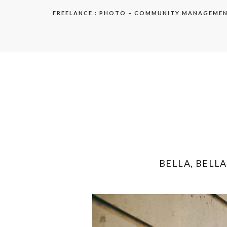
Aller
FREELANCE : PHOTO – COMMUNITY MANAGEME
au
contenu
elodie
BELLA, BELLA