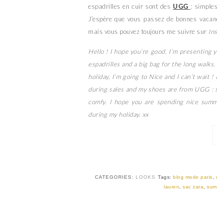
espadrilles en cuir sont des
UGG
: simples
J’espère que vous passez de bonnes vacanc
mais vous pouvez toujours me suivre sur
In
Hello ! I hope you’re good. I’m presenting y
espadrilles and a big bag for the long walks
holiday, I’m going to Nice and I can’t wait
during sales and my shoes are from UGG : s
comfy. I hope you are spending nice summ
during my holiday. xx
CATEGORIES:
LOOKS
Tags:
blog mode paris
,
lauren
,
sac zara
,
sum