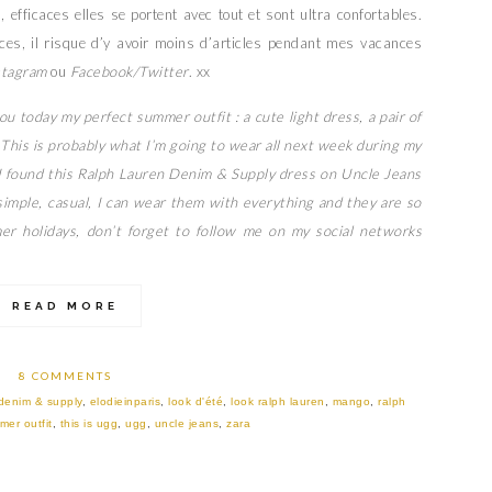
, efficaces elles se portent avec tout et sont ultra confortables.
es, il risque d’y avoir moins d’articles pendant mes vacances
stagram
ou
Facebook/Twitter
. xx
ou today my perfect summer outfit : a cute light dress, a pair of
. This is probably what I’m going to wear all next week during my
 ! I found this Ralph Lauren Denim & Supply dress on Uncle Jeans
imple, casual, I can wear them with everything and they are so
er holidays, don’t forget to follow me on my social networks
READ MORE
8 COMMENTS
denim & supply
,
elodieinparis
,
look d'été
,
look ralph lauren
,
mango
,
ralph
mer outfit
,
this is ugg
,
ugg
,
uncle jeans
,
zara